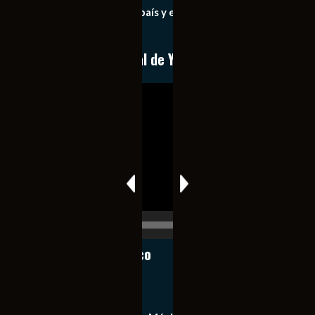
importantes de nuestro país y el mundo de forma eficaz,
expedita e imparcial.
Conoce nuestro canal de YouTube
Reproductor
de
vídeo
00:00
00:17
Notiexpress de México
Contacto