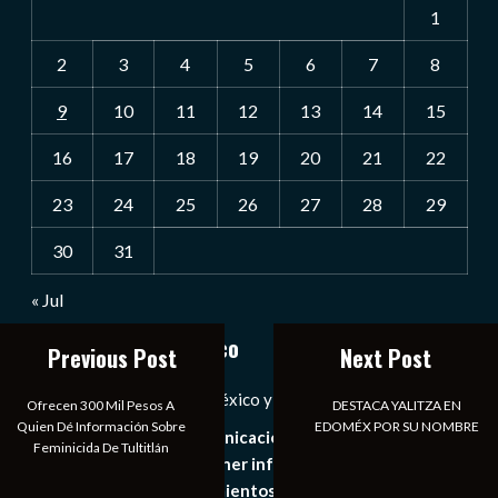
1
2
3
4
5
6
7
8
9
10
11
12
13
14
15
16
17
18
19
20
21
22
23
24
25
26
27
28
29
30
31
« Jul
Notiexpress de México
Previous Post
Next Post
Las Noticias Diarias de México y el Mundo a Tu Alcance
Ofrecen 300 Mil Pesos A
DESTACA YALITZA EN
Quien Dé Información Sobre
EDOMÉX POR SU NOMBRE
Somos un medio de comunicación digital que tiene como
Feminicida De Tultitlán
principal objetivo mantener informado al publico en
general de los acontecimientos mas recientes e