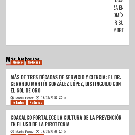
DESTACA
YALITZA EN
EDOMÉX
POR SU
NOMBRE
Más historias
México
Noticias
MÁS DE TRES DÉCADAS DE SERVICIO Y CIENCIA: EL DR.
GERARDO MARTÍN GONZÁLEZ LÓPEZ, DISTINGUIDO CON
EL SOL DE ORO
07/08/2026
Marilu Perez
0
Estados
Noticias
COACALCO FORTALECE LA CULTURA DE LA PREVENCIÓN
EN EL USO DE LA PIROTECNIA
07/08/2026
Marilu Perez
0