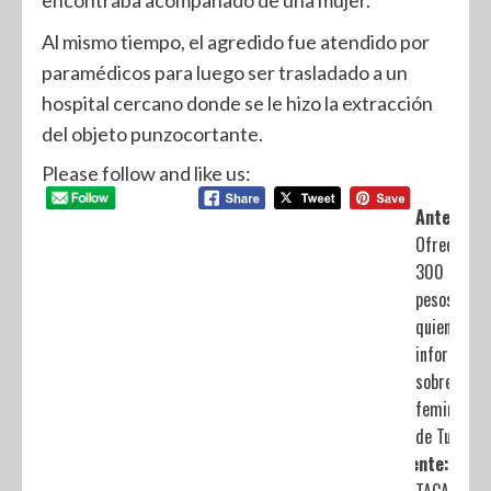
encontraba acompañado de una mujer.
Al mismo tiempo, el agredido fue atendido por
paramédicos para luego ser trasladado a un
hospital cercano donde se le hizo la extracción
del objeto punzocortante.
Please follow and like us:
Anterior:
Ofrecen
300 mil
pesos a
quien dé
informació
sobre
feminicida
de Tultitlá
Siguiente: