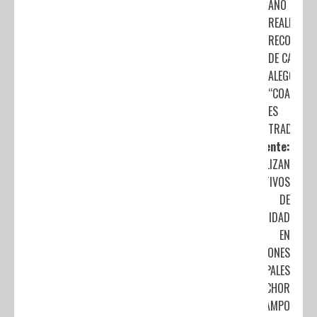
AÑO
REALIZAN E
RECORRID
DE CARRO
ALEGÓRICO
“COACALC
ES
TRADICIÓN
Siguiente:
REALIZAN
OPERATIVOS
DE
SEGURIDAD
EN
PANTEONES
MUNICIPALES
DE MELCHOR
OCAMPO