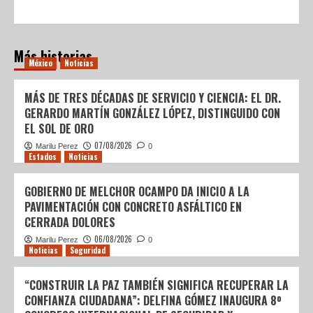
Más historias
México
Noticias
MÁS DE TRES DÉCADAS DE SERVICIO Y CIENCIA: EL DR.
GERARDO MARTÍN GONZÁLEZ LÓPEZ, DISTINGUIDO CON
EL SOL DE ORO
07/08/2026
Marilu Perez
0
Estados
Noticias
GOBIERNO DE MELCHOR OCAMPO DA INICIO A LA
PAVIMENTACIÓN CON CONCRETO ASFÁLTICO EN
CERRADA DOLORES
06/08/2026
Marilu Perez
0
Noticias
Seguridad
“CONSTRUIR LA PAZ TAMBIÉN SIGNIFICA RECUPERAR LA
CONFIANZA CIUDADANA”: DELFINA GÓMEZ INAUGURA 8º