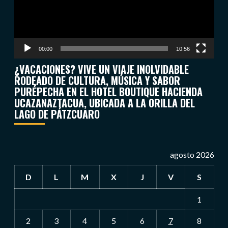
00:00
10:56
¿VACACIONES? VIVE UN VIAJE INOLVIDABLE
RODEADO DE CULTURA, MÚSICA Y SABOR
PURÉPECHA EN EL HOTEL BOUTIQUE HACIENDA
UCAZANAZTACUA, UBICADA A LA ORILLA DEL
LAGO DE PÁTZCUARO
agosto 2026
D
L
M
X
J
V
S
1
2
3
4
5
6
7
8