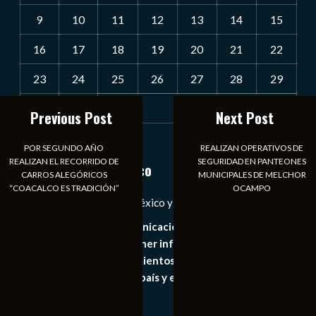
9
10
11
12
13
14
15
16
17
18
19
20
21
22
23
24
25
26
27
28
29
30
31
Previous Post
Next Post
« Jul
POR SEGUNDO AÑO
REALIZAN OPERATIVOS DE
REALIZAN EL RECORRIDO DE
SEGURIDAD EN PANTEONES
Notiexpress de México
CARROS ALEGÓRICOS
MUNICIPALES DE MELCHOR
“COACALCO ES TRADICIÓN”
OCAMPO
Las Noticias Diarias de México y el Mundo a Tu Alcance
Somos un medio de comunicación digital que tiene como
principal objetivo mantener informado al publico en
general de los acontecimientos mas recientes e
importantes de nuestro país y el mundo de forma eficaz,
expedita e imparcial.