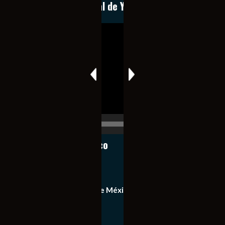
Conoce nuestro canal de YouTube
Reproductor
de
vídeo
00:00
00:17
Notiexpress de México
Contacto
Equipo de Notiexpress de México
Política de privacidad