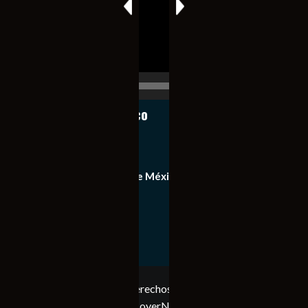
00:00
00:17
Notiexpress de México
Contacto
Equipo de Notiexpress de México
Política de privacidad
Copyright © Todos los derechos reservados. Notiexpress
de México 2023
|
CoverNews
por AF themes.