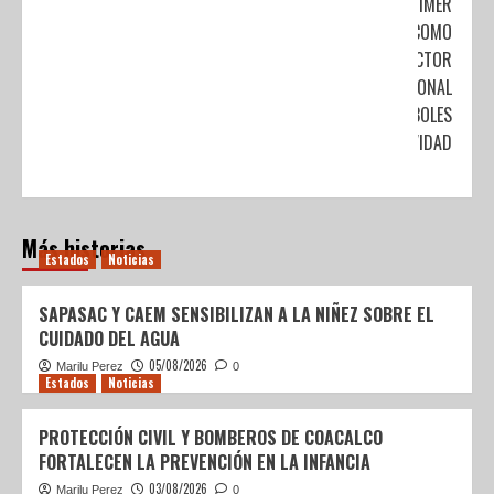
PRIMER
SITIO COMO
PRODUCTOR
NACIONAL
DE ÁRBOLES
DE NAVIDAD
Más historias
Estados
Noticias
SAPASAC Y CAEM SENSIBILIZAN A LA NIÑEZ SOBRE EL
CUIDADO DEL AGUA
05/08/2026
Marilu Perez
0
Estados
Noticias
PROTECCIÓN CIVIL Y BOMBEROS DE COACALCO
FORTALECEN LA PREVENCIÓN EN LA INFANCIA
03/08/2026
Marilu Perez
0