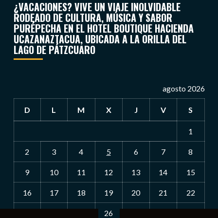
¿VACACIONES? VIVE UN VIAJE INOLVIDABLE
RODEADO DE CULTURA, MÚSICA Y SABOR
PURÉPECHA EN EL HOTEL BOUTIQUE HACIENDA
UCAZANAZTACUA, UBICADA A LA ORILLA DEL
LAGO DE PÁTZCUARO
agosto 2026
D
L
M
X
J
V
S
1
2
3
4
5
6
7
8
9
10
11
12
13
14
15
16
17
18
19
20
21
22
23
24
25
26
27
28
29