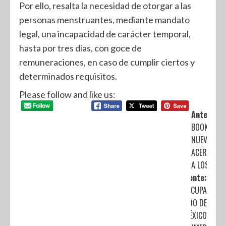
Por ello, resalta la necesidad de otorgar a las
personas menstruantes, mediante mandato
legal, una incapacidad de carácter temporal,
hasta por tres días, con goce de
remuneraciones, en caso de cumplir ciertos y
determinados requisitos.
Please follow and like us:
Anterior:
BOOKTUBE
NUEVO
ACERCAMI
A LOS LIBR
Siguiente:
OCUPA
ESTADO DE
MÉXICO