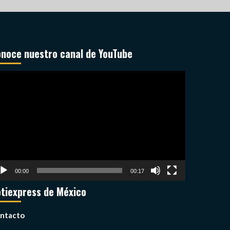
noce nuestro canal de YouTube
productor
deo
00:00
00:17
tiexpress de México
ntacto