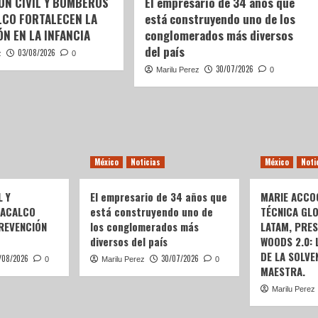
ÓN CIVIL Y BOMBEROS
El empresario de 34 años que
LCO FORTALECEN LA
está construyendo uno de los
N EN LA INFANCIA
conglomerados más diversos
del país
03/08/2026
z
0
30/07/2026
Marilu Perez
0
México
Noticias
México
Noti
L Y
El empresario de 34 años que
MARIE ACCOG
OACALCO
está construyendo uno de
TÉCNICA GL
REVENCIÓN
los conglomerados más
LATAM, PRE
diversos del país
WOODS 2.0:
DE LA SOLVEN
/08/2026
30/07/2026
0
Marilu Perez
0
MAESTRA.
Marilu Perez