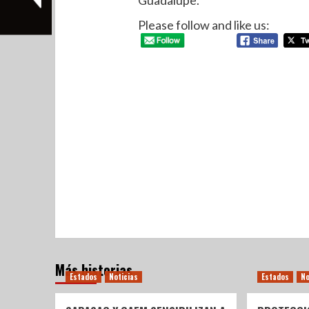
Guadalupe.
Please follow and like us:
Más historias
Estados
Noticias
Estados
No