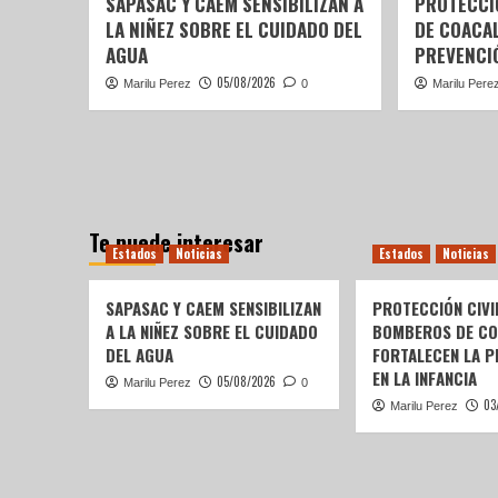
SAPASAC Y CAEM SENSIBILIZAN A
PROTECCI
LA NIÑEZ SOBRE EL CUIDADO DEL
DE COACA
AGUA
PREVENCIÓ
05/08/2026
Marilu Perez
0
Marilu Pere
Te puede interesar
Estados
Noticias
Estados
Noticias
SAPASAC Y CAEM SENSIBILIZAN
PROTECCIÓN CIVI
A LA NIÑEZ SOBRE EL CUIDADO
BOMBEROS DE C
DEL AGUA
FORTALECEN LA P
EN LA INFANCIA
05/08/2026
Marilu Perez
0
03
Marilu Perez