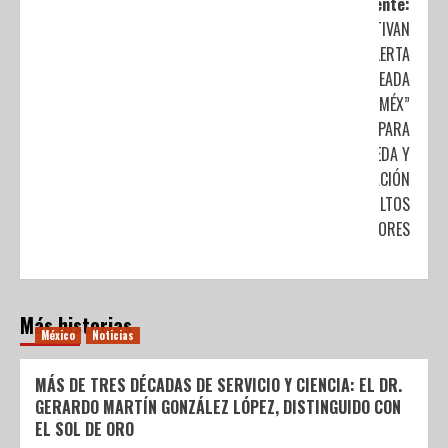
Siguiente:
ACTIVAN
“ALERTA
PLATEADA
EDOMÉX”
PARA
BÚSQUEDA Y
LOCALIZACIÓN
DE ADULTOS
MAYORES
Más historias
México
Noticias
MÁS DE TRES DÉCADAS DE SERVICIO Y CIENCIA: EL DR.
GERARDO MARTÍN GONZÁLEZ LÓPEZ, DISTINGUIDO CON
EL SOL DE ORO