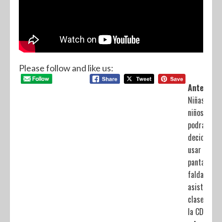
Please follow and like us:
Anterior:
Niñas y
niños
podrán
decidir
usar
pantalón o
falda para
asistir a
clases en
la CDMX