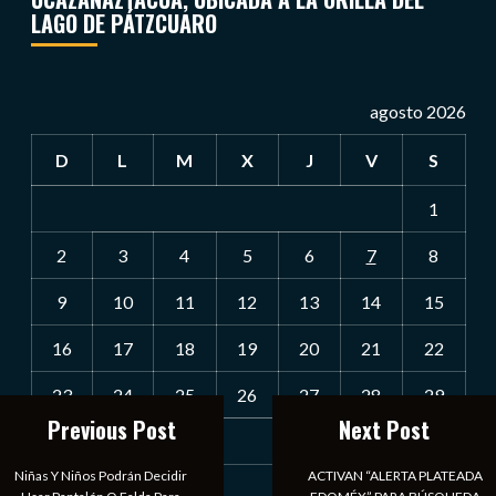
LAGO DE PÁTZCUARO
agosto 2026
D
L
M
X
J
V
S
1
2
3
4
5
6
7
8
9
10
11
12
13
14
15
16
17
18
19
20
21
22
23
24
25
26
27
28
29
Previous Post
Next Post
30
31
Niñas Y Niños Podrán Decidir
ACTIVAN “ALERTA PLATEADA
« Jul