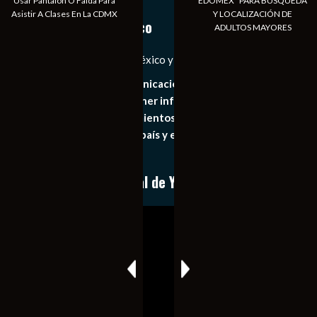
Usar Pantalón O Falda Para
EDOMÉX” PARA BÚSQUEDA
Asistir A Clases En La CDMX
Y LOCALIZACIÓN DE
Notiexpress de México
ADULTOS MAYORES
Las Noticias Diarias de México y el Mundo a Tu Alcance
Somos un medio de comunicación digital que tiene como
principal objetivo mantener informado al publico en
general de los acontecimientos mas recientes e
importantes de nuestro país y el mundo de forma eficaz,
expedita e imparcial.
Conoce nuestro canal de YouTube
Reproductor
de
vídeo