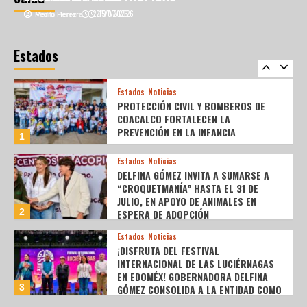
22/07/2026
15/07/2026
Marilu Perez
Pedro Herrera
Estados
Noticias
EL BARZÓN MEXIQUENSE: DEFENSA DEL
PATRIMONIO FRENTE A LA BANCA
Estados
5
Estados
Noticias
PROTECCIÓN CIVIL Y BOMBEROS DE
COACALCO FORTALECEN LA
PREVENCIÓN EN LA INFANCIA
1
Estados
Noticias
DELFINA GÓMEZ INVITA A SUMARSE A
“CROQUETMANÍA” HASTA EL 31 DE
JULIO, EN APOYO DE ANIMALES EN
2
ESPERA DE ADOPCIÓN
Estados
Noticias
¡DISFRUTA DEL FESTIVAL
INTERNACIONAL DE LAS LUCIÉRNAGAS
EN EDOMÉX! GOBERNADORA DELFINA
3
GÓMEZ CONSOLIDA A LA ENTIDAD COMO
DESTINO DE TURISMO DE NATURALEZA