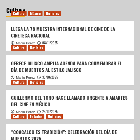
Estados
Noticias
MELCHOR OCAMPO SE UNE EN DEFENSA
Cultura
Cultura
México
Noticias
DE LA SOBERANÍA CON MÁS DE 3,500
ASISTENTES A LA ASAMBLEA DE
4
MORENA
LLEGA LA 78 MUESTRA INTERNACIONAL DE CINE DE LA
CINETECA NACIONAL
Estados
Noticias
08/11/2025
Marilu Perez
Cultura
Noticias
EL BARZÓN MEXIQUENSE: DEFENSA DEL
PATRIMONIO FRENTE A LA BANCA
5
OFRECE JALISCO AMPLIA AGENDA PARA CONMEMORAR EL
DÍA DE MUERTOS AL ESTILO JALISCO
Estados
Noticias
30/10/2025
Marilu Perez
PROTECCIÓN CIVIL Y BOMBEROS DE
Cultura
Noticias
COACALCO FORTALECEN LA
PREVENCIÓN EN LA INFANCIA
1
GUILLERMO DEL TORO HACE LLAMADO URGENTE A AMANTES
DEL CINE EN MÉXICO
Estados
Noticias
DELFINA GÓMEZ INVITA A SUMARSE A
25/10/2025
Marilu Perez
Cultura
Estados
Noticias
“CROQUETMANÍA” HASTA EL 31 DE
JULIO, EN APOYO DE ANIMALES EN
2
ESPERA DE ADOPCIÓN
“COACALCO ES TRADICIÓN”: CELEBRACIÓN DEL DÍA DE
MUERTOS 2025
Estados
Noticias