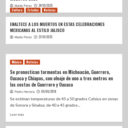
¡DISFRUTA DEL FESTIVAL
24/10/2025
Marilu Perez
Cultura
Estados
Noticias
INTERNACIONAL DE LAS LUCIÉRNAGAS
EN EDOMÉX! GOBERNADORA DELFINA
3
GÓMEZ CONSOLIDA A LA ENTIDAD COMO
ENALTECE A LOS MUERTOS EN ESTAS CELEBRACIONES
DESTINO DE TURISMO DE NATURALEZA
MEXICANAS AL ESTILO JALISCO
Estados
Noticias
MELCHOR OCAMPO SE UNE EN DEFENSA
21/10/2025
Marilu Perez
DE LA SOBERANÍA CON MÁS DE 3,500
ASISTENTES A LA ASAMBLEA DE
4
MORENA
México
Noticias
Estados
Noticias
Se pronostican tormentas en Michoacán, Guerrero,
EL BARZÓN MEXIQUENSE: DEFENSA DEL
Oaxaca y Chiapas, con oleaje de uno a tres metros en
PATRIMONIO FRENTE A LA BANCA
las costas de Guerrero y Oaxaca
5
09/06/2018
Pedro Herrera
Se estiman temperaturas de 45 a 50 grados Celsius en zonas
de Sonora y Sinaloa; de 40 a 45 grados...
Leer más