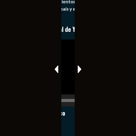
general de los acontecimientos mas recientes e
importantes de nuestro país y el mundo de forma eficaz,
expedita e imparcial.
Conoce nuestro canal de YouTube
Reproductor
de
vídeo
00:00
00:17
Notiexpress de México
Contacto