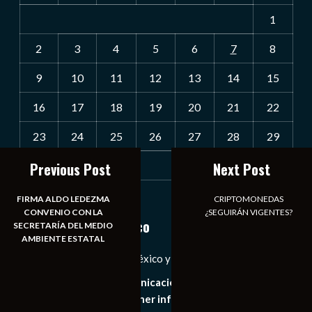
1
2
3
4
5
6
7
8
9
10
11
12
13
14
15
16
17
18
19
20
21
22
23
24
25
26
27
28
29
Previous Post
Next Post
30
31
« Jul
FIRMA ALDO LEDEZMA
CRIPTOMONEDAS
CONVENIO CON LA
¿SEGUIRÁN VIGENTES?
Notiexpress de México
SECRETARÍA DEL MEDIO
AMBIENTE ESTATAL
Las Noticias Diarias de México y el Mundo a Tu Alcance
Somos un medio de comunicación digital que tiene como
principal objetivo mantener informado al publico en