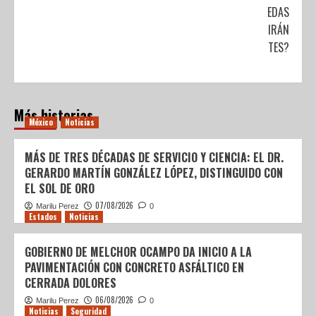
CRIPTOMONEDAS
¿SEGUIRÁN
VIGENTES?
Más historias
México
Noticias
MÁS DE TRES DÉCADAS DE SERVICIO Y CIENCIA: EL DR.
GERARDO MARTÍN GONZÁLEZ LÓPEZ, DISTINGUIDO CON
EL SOL DE ORO
07/08/2026
Marilu Perez
0
Estados
Noticias
GOBIERNO DE MELCHOR OCAMPO DA INICIO A LA
PAVIMENTACIÓN CON CONCRETO ASFÁLTICO EN
CERRADA DOLORES
06/08/2026
Marilu Perez
0
Noticias
Seguridad