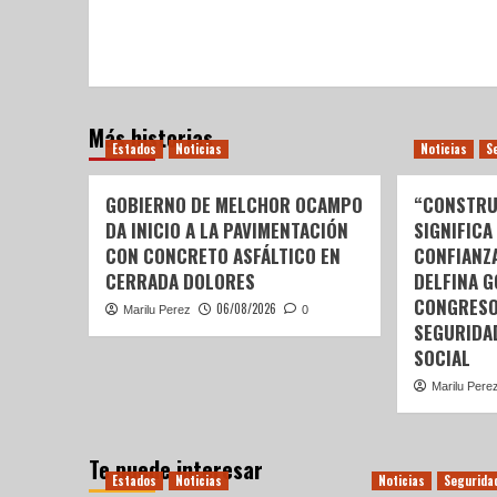
Más historias
Estados
Noticias
Noticias
S
GOBIERNO DE MELCHOR OCAMPO
“CONSTRU
DA INICIO A LA PAVIMENTACIÓN
SIGNIFICA
CON CONCRETO ASFÁLTICO EN
CONFIANZ
CERRADA DOLORES
DELFINA 
CONGRESO
06/08/2026
Marilu Perez
0
SEGURIDA
SOCIAL
Marilu Pere
Te puede interesar
Estados
Noticias
Noticias
Segurida