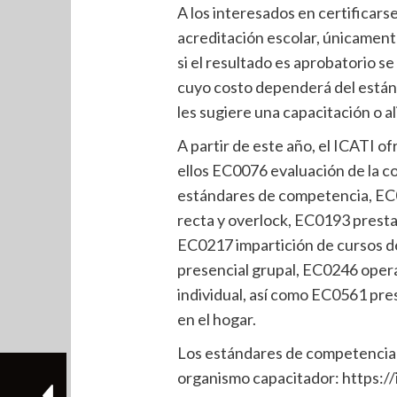
A los interesados en certificarse
acreditación escolar, únicamente
si el resultado es aprobatorio se
cuyo costo dependerá del estánda
les sugiere una capacitación o a
A partir de este año, el ICATI 
ellos EC0076 evaluación de la 
estándares de competencia, EC
recta y overlock, EC0193 prestac
EC0217 impartición de cursos d
presencial grupal, EC0246 opera
individual, así como EC0561 pres
en el hogar.
Los estándares de competencia s
organismo capacitador: https:/