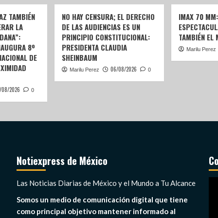
AZ TAMBIÉN
NO HAY CENSURA; EL DERECHO
IMAX 70 MM
ERAR LA
DE LAS AUDIENCIAS ES UN
ESPECTACUL
DANA”:
PRINCIPIO CONSTITUCIONAL:
TAMBIÉN EL
NAUGURA 8º
PRESIDENTA CLAUDIA
Marilu Perez
ACIONAL DE
SHEINBAUM
OXIMIDAD
06/08/2026
Marilu Perez
0
/08/2026
0
Notiexpress de México
Co
Re
Las Noticias Diarias de México y el Mundo a Tu Alcance
de
Somos un medio de comunicación digital que tiene
ví
como principal objetivo mantener informado al