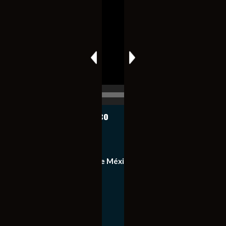
de
vídeo
00:00
00:17
Notiexpress de México
Contacto
Equipo de Notiexpress de México
Política de privacidad