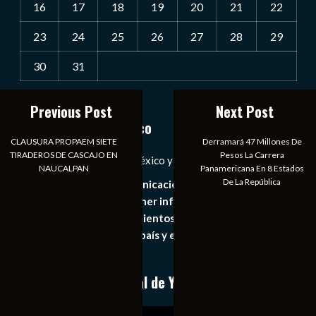
16
17
18
19
20
21
22
23
24
25
26
27
28
29
30
31
« Jul
Previous Post
Next Post
Notiexpress de México
CLAUSURA PROPAEM SIETE
Derramará 47 Millones De
TIRADEROS DE CASCAJO EN
Pesos La Carrera
Las Noticias Diarias de México y el Mundo a Tu Alcance
NAUCALPAN
Panamericana En 8 Estados
De La República
Somos un medio de comunicación digital que tiene como
principal objetivo mantener informado al publico en
general de los acontecimientos mas recientes e
importantes de nuestro país y el mundo de forma eficaz,
expedita e imparcial.
Conoce nuestro canal de YouTube
Reproductor