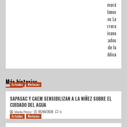
Derramará
47 millones
de pesos La
Carrera
Panamericana
en 8 estados
de la
república
Más historias
Estados
Noticias
SAPASAC Y CAEM SENSIBILIZAN A LA NIÑEZ SOBRE EL
CUIDADO DEL AGUA
05/08/2026
Marilu Perez
0
Estados
Noticias