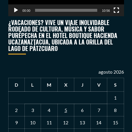
00:00
10:56
¿VACACIONES? VIVE UN VIAJE INOLVIDABLE
RODEADO DE CULTURA, MÚSICA Y SABOR
PURÉPECHA EN EL HOTEL BOUTIQUE HACIENDA
UCAZANAZTACUA, UBICADA A LA ORILLA DEL
LAGO DE PÁTZCUARO
agosto 2026
D
L
M
X
J
V
S
1
2
3
4
5
6
7
8
9
10
11
12
13
14
15