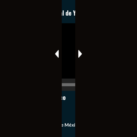
Conoce nuestro canal de YouTube
Reproductor
de
vídeo
00:00
00:17
Notiexpress de México
Contacto
Equipo de Notiexpress de México