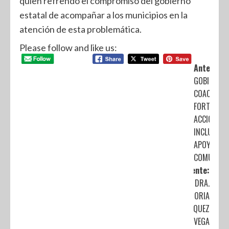
quien refrendó el compromiso del gobierno
estatal de acompañar a los municipios en la
atención de esta problemática.
Please follow and like us:
Anterior:
GOBIERNO 
COACALCO
FORTALECE
ACCIONES 
INCLUSIÓN
APOYO
COMUNITA
Siguiente:
DRA.
VICTORIA
VÍQUEZ
VEGA