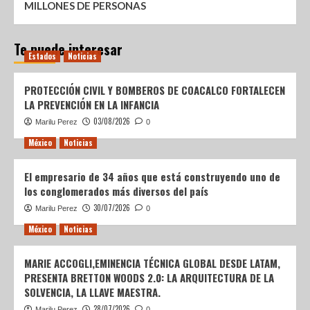
MILLONES DE PERSONAS
Te puede interesar
Estados
Noticias
PROTECCIÓN CIVIL Y BOMBEROS DE COACALCO FORTALECEN
LA PREVENCIÓN EN LA INFANCIA
03/08/2026
Marilu Perez
0
México
Noticias
El empresario de 34 años que está construyendo uno de
los conglomerados más diversos del país
30/07/2026
Marilu Perez
0
México
Noticias
MARIE ACCOGLI,EMINENCIA TÉCNICA GLOBAL DESDE LATAM,
PRESENTA BRETTON WOODS 2.0: LA ARQUITECTURA DE LA
SOLVENCIA, LA LLAVE MAESTRA.
28/07/2026
Marilu Perez
0