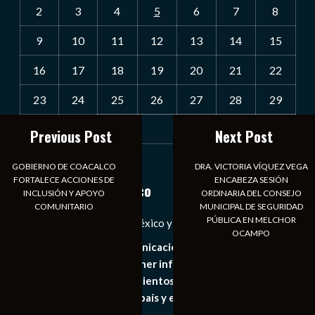
2
3
4
5
6
7
8
9
10
11
12
13
14
15
16
17
18
19
20
21
22
23
24
25
26
27
28
29
30
31
Previous Post
Next Post
« Jul
GOBIERNO DE COACALCO
DRA. VICTORIA VÍQUEZ VEGA
FORTALECE ACCIONES DE
ENCABEZA SESIÓN
Notiexpress de México
INCLUSIÓN Y APOYO
ORDINARIA DEL CONSEJO
COMUNITARIO
MUNICIPAL DE SEGURIDAD
PÚBLICA EN MELCHOR
Las Noticias Diarias de México y el Mundo a Tu Alcance
OCAMPO
Somos un medio de comunicación digital que tiene como
principal objetivo mantener informado al publico en
general de los acontecimientos mas recientes e
importantes de nuestro país y el mundo de forma eficaz,
expedita e imparcial.