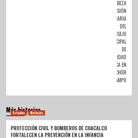
ENCABEZA
SESIÓN
ORDINARIA
DEL
CONSEJO
MUNICIPAL
DE
SEGURIDAD
PÚBLICA EN
MELCHOR
OCAMPO
Más historias
Estados
Noticias
PROTECCIÓN CIVIL Y BOMBEROS DE COACALCO
FORTALECEN LA PREVENCIÓN EN LA INFANCIA