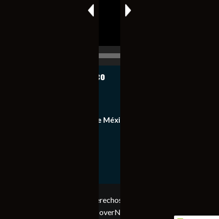
00:00
00:17
Notiexpress de México
Contacto
Equipo de Notiexpress de México
Política de privacidad
Copyright © Todos los derechos reservados. Notiexpress
de México 2023
|
CoverNews
por AF themes.