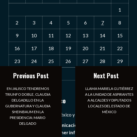
1
2
3
4
5
6
7
8
9
10
11
12
13
14
15
16
17
18
19
20
21
22
23
24
25
26
27
28
29
Previous Post
Next Post
30
31
« Jul
EN JALISCO TENDREMOS
LLAMA MARIELA GUTIÉRREZ
TRIUNFO DOBLE, CLAUDIA
A LA UNIDAD DE ASPIRANTES
Notiexpress de México
DELGADILLO EN LA
A ALCALDES Y DIPUTADOS
GUBERNATURA Y CLAUDIA
LOCALES DEL ESTADO DE
SHEINBAUM EN LA
MÉXICO
Las Noticias Diarias de México y el Mundo a Tu Alcance
PRESIDENCIA: MARIO
DELGADO
Somos un medio de comunicación digital que tiene como
principal objetivo mantener informado al publico en