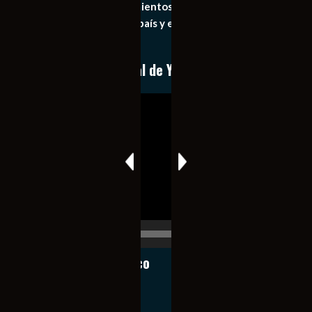
general de los acontecimientos mas recientes e
importantes de nuestro país y el mundo de forma eficaz,
expedita e imparcial.
Conoce nuestro canal de YouTube
Reproductor
de
vídeo
00:00
00:17
Notiexpress de México
Contacto