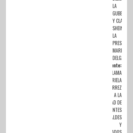
LA
GUBERNAT
Y CLAUDIA
SHEINBAUM
LA
PRESIDENCI
MARIO
DELGADO
Siguiente:
LLAMA
MARIELA
GUTIÉRREZ
A LA
UNIDAD DE
ASPIRANTES
A ALCALDES
Y
DIPUTADOS