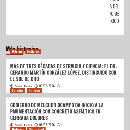
LOCALES DEL
ESTADO DE
MÉXICO
Más historias
México
Noticias
MÁS DE TRES DÉCADAS DE SERVICIO Y CIENCIA: EL DR.
GERARDO MARTÍN GONZÁLEZ LÓPEZ, DISTINGUIDO CON
EL SOL DE ORO
07/08/2026
Marilu Perez
0
Estados
Noticias
GOBIERNO DE MELCHOR OCAMPO DA INICIO A LA
PAVIMENTACIÓN CON CONCRETO ASFÁLTICO EN
CERRADA DOLORES
06/08/2026
Marilu Perez
0
Noticias
Seguridad