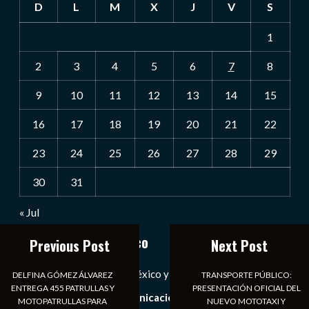
D
L
M
X
J
V
S
1
2
3
4
5
6
7
8
9
10
11
12
13
14
15
16
17
18
19
20
21
22
23
24
25
26
27
28
29
30
31
« Jul
Notiexpress de México
Previous Post
Next Post
Las Noticias Diarias de México y el Mundo a Tu Alcance
DELFINA GÓMEZ ÁLVAREZ
TRANSPORTE PÚBLICO:
ENTREGA 455 PATRULLAS Y
PRESENTACIÓN OFICIAL DEL
Somos un medio de comunicación digital que tiene como
MOTOPATRULLAS PARA
NUEVO MOTOTAXI Y