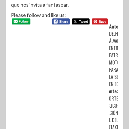
que nos invita a fantasear.
Please follow and like us:
Anterior:
DELFINA G
ÁLVAREZ
ENTREGA 4
PATRULLAS
MOTOPATR
PARA REFO
LA SEGURI
EN ECATEPE
Siguiente:
TRANSPORTE
PÚBLICO:
PRESENTACIÓN
OFICIAL DEL
NUEVO MOTOTAXI