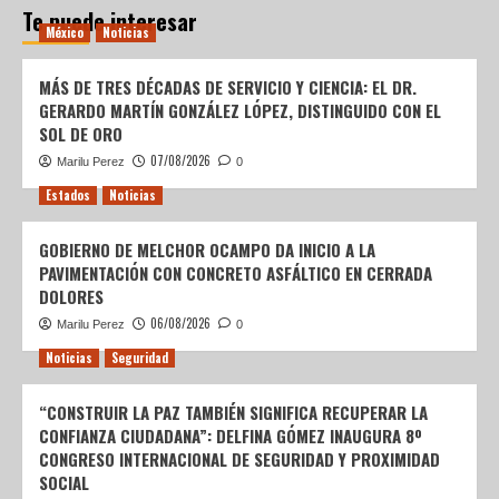
Te puede interesar
México
Noticias
MÁS DE TRES DÉCADAS DE SERVICIO Y CIENCIA: EL DR.
GERARDO MARTÍN GONZÁLEZ LÓPEZ, DISTINGUIDO CON EL
SOL DE ORO
07/08/2026
Marilu Perez
0
Estados
Noticias
GOBIERNO DE MELCHOR OCAMPO DA INICIO A LA
PAVIMENTACIÓN CON CONCRETO ASFÁLTICO EN CERRADA
DOLORES
06/08/2026
Marilu Perez
0
Noticias
Seguridad
“CONSTRUIR LA PAZ TAMBIÉN SIGNIFICA RECUPERAR LA
CONFIANZA CIUDADANA”: DELFINA GÓMEZ INAUGURA 8º
CONGRESO INTERNACIONAL DE SEGURIDAD Y PROXIMIDAD
SOCIAL