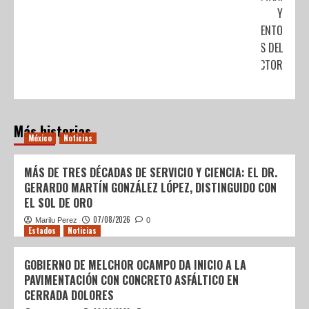
Y
RECONOCIMIENTO
A LÍDERES DEL
SECTOR
Más historias
México
Noticias
MÁS DE TRES DÉCADAS DE SERVICIO Y CIENCIA: EL DR.
GERARDO MARTÍN GONZÁLEZ LÓPEZ, DISTINGUIDO CON
EL SOL DE ORO
07/08/2026
Marilu Perez
0
Estados
Noticias
GOBIERNO DE MELCHOR OCAMPO DA INICIO A LA
PAVIMENTACIÓN CON CONCRETO ASFÁLTICO EN
CERRADA DOLORES