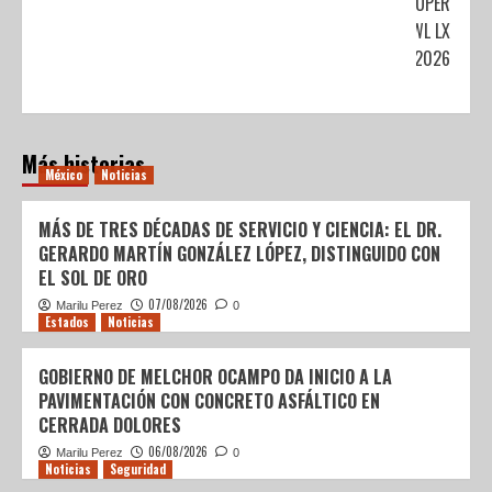
DEL SUPER
BOWL LX
EN 2026
Más historias
México
Noticias
MÁS DE TRES DÉCADAS DE SERVICIO Y CIENCIA: EL DR.
GERARDO MARTÍN GONZÁLEZ LÓPEZ, DISTINGUIDO CON
EL SOL DE ORO
07/08/2026
Marilu Perez
0
Estados
Noticias
GOBIERNO DE MELCHOR OCAMPO DA INICIO A LA
PAVIMENTACIÓN CON CONCRETO ASFÁLTICO EN
CERRADA DOLORES
06/08/2026
Marilu Perez
0
Noticias
Seguridad