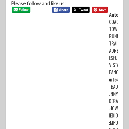
Please follow and like us:
Anterior:
COACALCO
TOWER
RUNNING
TRAIL:
ADRENALIN
ESFUERZO 
VISTA
PANORÁMI
Siguiente:
BAD
BUNNY
ENCENDERÁ
EL SHOW
DE MEDIO
TIEMPO