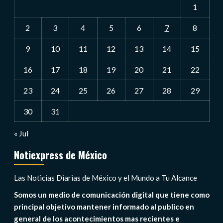
1
2
3
4
5
6
7
8
9
10
11
12
13
14
15
16
17
18
19
20
21
22
23
24
25
26
27
28
29
30
31
« Jul
Notiexpress de México
Las Noticias Diarias de México y el Mundo a Tu Alcance
Somos un medio de comunicación digital que tiene como
principal objetivo mantener informado al publico en
general de los acontecimientos mas recientes e