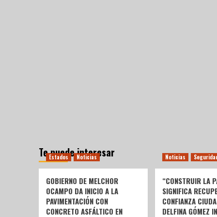
Te puede interesar
Estados
Noticias
Noticias
Segurida
GOBIERNO DE MELCHOR
“CONSTRUIR LA P
OCAMPO DA INICIO A LA
SIGNIFICA RECUP
PAVIMENTACIÓN CON
CONFIANZA CIUDA
CONCRETO ASFÁLTICO EN
DELFINA GÓMEZ I