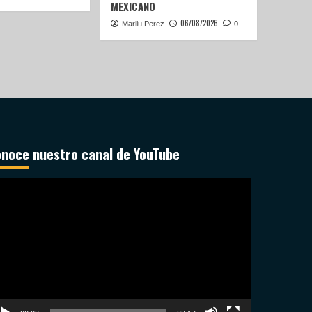
MEXICANO
06/08/2026
Marilu Perez
0
noce nuestro canal de YouTube
productor
deo