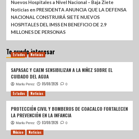
Nuevos Hospitales a Nivel Nacional – Baja Ziete
Noticias
en
PRESIDENTA ANUNCIA QUE LA DEFENSA
NACIONAL CONSTRUIRÁ SIETE NUEVOS
HOSPITALES DEL IMSS EN BENEFICIO DE 2.9
MILLONES DE PERSONAS
Te puede interesar
Estados
Noticias
SAPASAC Y CAEM SENSIBILIZAN A LA NIÑEZ SOBRE EL
CUIDADO DEL AGUA
05/08/2026
Marilu Perez
0
Estados
Noticias
PROTECCIÓN CIVIL Y BOMBEROS DE COACALCO FORTALECEN
LA PREVENCIÓN EN LA INFANCIA
03/08/2026
Marilu Perez
0
México
Noticias