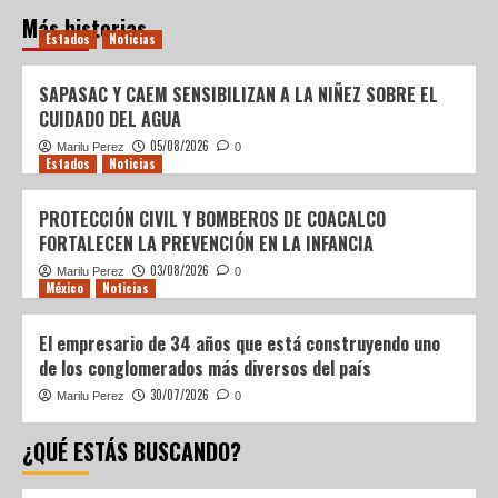
Más historias
Estados
Noticias
SAPASAC Y CAEM SENSIBILIZAN A LA NIÑEZ SOBRE EL
CUIDADO DEL AGUA
05/08/2026
Marilu Perez
0
Estados
Noticias
PROTECCIÓN CIVIL Y BOMBEROS DE COACALCO
FORTALECEN LA PREVENCIÓN EN LA INFANCIA
03/08/2026
Marilu Perez
0
México
Noticias
El empresario de 34 años que está construyendo uno
de los conglomerados más diversos del país
30/07/2026
Marilu Perez
0
¿QUÉ ESTÁS BUSCANDO?