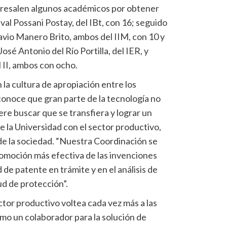
bresalen algunos académicos por obtener
val Possani Postay, del IBt, con 16; seguido
avio Manero Brito, ambos del IIM, con 10 y
sé Antonio del Río Portilla, del IER, y
 II, ambos con ocho.
la cultura de apropiación entre los
econoce que gran parte de la tecnología no
ere buscar que se transfiera y lograr un
de la Universidad con el sector productivo,
de la sociedad. “Nuestra Coordinación se
omoción más efectiva de las invenciones
 de patente en trámite y en el análisis de
tud de protección”.
ctor productivo voltea cada vez más a las
omo un colaborador para la solución de