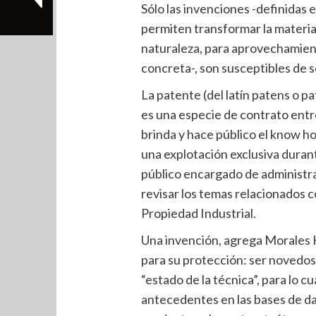
Sólo las invenciones -definidas
permiten transformar la materia 
naturaleza, para aprovechamien
concreta-, son susceptibles de s
La patente (del latín patens o pat
es una especie de contrato entre
brinda y hace público el know h
una explotación exclusiva duran
público encargado de administrar
revisar los temas relacionados c
Propiedad Industrial.
Una invención, agrega Morales H
para su protección: ser novedosa
“estado de la técnica”, para lo 
antecedentes en las bases de dat