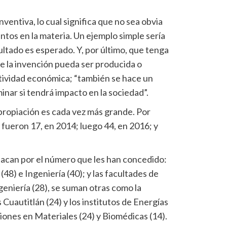
ventiva, lo cual significa que no sea obvia
tos en la materia. Un ejemplo simple sería
sultado es esperado. Y, por último, que tenga
que la invención pueda ser producida o
ctividad económica; “también se hace un
nar si tendrá impacto en la sociedad”.
apropiación es cada vez más grande. Por
 fueron 17, en 2014; luego 44, en 2016; y
acan por el número que les han concedido:
(48) e Ingeniería (40); y las facultades de
geniería (28), se suman otras como la
Cuautitlán (24) y los institutos de Energías
iones en Materiales (24) y Biomédicas (14).