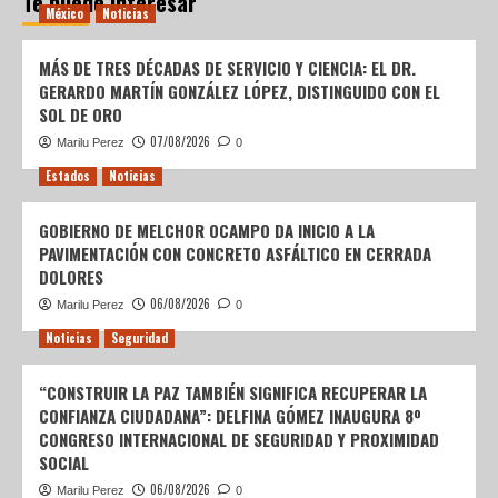
Te puede interesar
México
Noticias
MÁS DE TRES DÉCADAS DE SERVICIO Y CIENCIA: EL DR.
GERARDO MARTÍN GONZÁLEZ LÓPEZ, DISTINGUIDO CON EL
SOL DE ORO
07/08/2026
Marilu Perez
0
Estados
Noticias
GOBIERNO DE MELCHOR OCAMPO DA INICIO A LA
PAVIMENTACIÓN CON CONCRETO ASFÁLTICO EN CERRADA
DOLORES
06/08/2026
Marilu Perez
0
Noticias
Seguridad
“CONSTRUIR LA PAZ TAMBIÉN SIGNIFICA RECUPERAR LA
CONFIANZA CIUDADANA”: DELFINA GÓMEZ INAUGURA 8º
CONGRESO INTERNACIONAL DE SEGURIDAD Y PROXIMIDAD
SOCIAL
06/08/2026
Marilu Perez
0