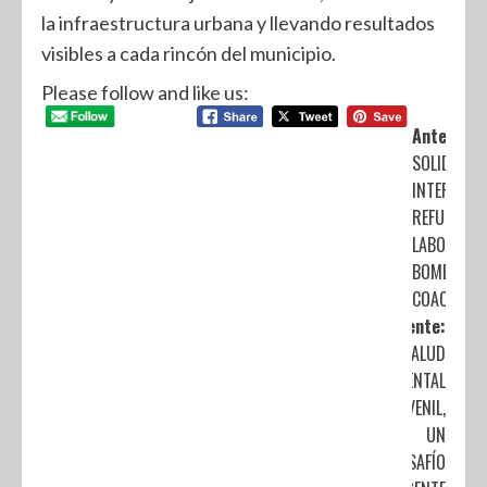
la infraestructura urbana y llevando resultados
visibles a cada rincón del municipio.
Please follow and like us:
Anterior:
SOLIDARID
INTERNACI
REFUERZA 
LABOR DE 
BOMBEROS
COACALCO
Siguiente:
SALUD
MENTAL
JUVENIL,
UN
DESAFÍO