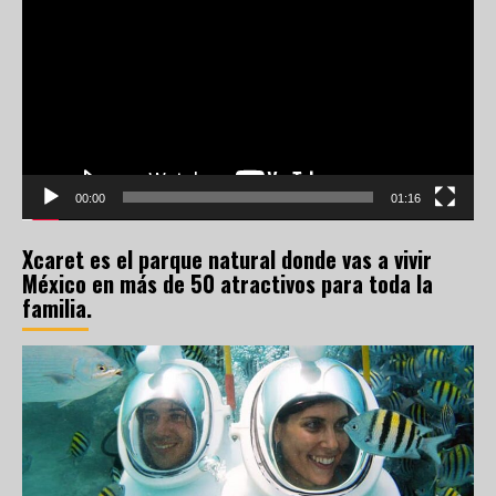
de
vídeo
00:00
01:16
Xcaret es el parque natural donde vas a vivir
México en más de 50 atractivos para toda la
familia.