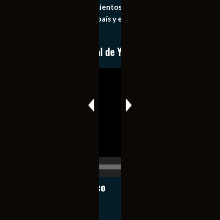
general de los acontecimientos mas recientes e
importantes de nuestro país y el mundo de forma eficaz,
expedita e imparcial.
Conoce nuestro canal de YouTube
Reproductor
de
vídeo
00:00
00:17
Notiexpress de México
Contacto