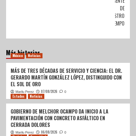
URGENTE
DE
NUESTRO
TIEMPO
Más historias
México
Noticias
MÁS DE TRES DÉCADAS DE SERVICIO Y CIENCIA: EL DR.
GERARDO MARTÍN GONZÁLEZ LÓPEZ, DISTINGUIDO CON
EL SOL DE ORO
07/08/2026
Marilu Perez
0
Estados
Noticias
GOBIERNO DE MELCHOR OCAMPO DA INICIO A LA
PAVIMENTACIÓN CON CONCRETO ASFÁLTICO EN
CERRADA DOLORES
06/08/2026
Marilu Perez
0