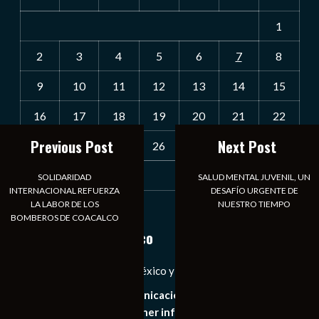
1
2
3
4
5
6
7
8
9
10
11
12
13
14
15
16
17
18
19
20
21
22
Previous Post
Next Post
23
24
25
26
27
28
29
30
31
SOLIDARIDAD
SALUD MENTAL JUVENIL, UN
INTERNACIONAL REFUERZA
DESAFÍO URGENTE DE
LA LABOR DE LOS
NUESTRO TIEMPO
« Jul
BOMBEROS DE COACALCO
Notiexpress de México
Las Noticias Diarias de México y el Mundo a Tu Alcance
Somos un medio de comunicación digital que tiene como
principal objetivo mantener informado al publico en