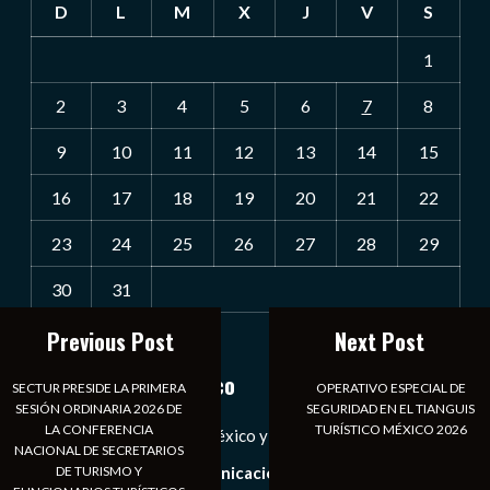
D
L
M
X
J
V
S
1
2
3
4
5
6
7
8
9
10
11
12
13
14
15
16
17
18
19
20
21
22
23
24
25
26
27
28
29
30
31
Previous Post
Next Post
« Jul
Notiexpress de México
SECTUR PRESIDE LA PRIMERA
OPERATIVO ESPECIAL DE
SESIÓN ORDINARIA 2026 DE
SEGURIDAD EN EL TIANGUIS
LA CONFERENCIA
TURÍSTICO MÉXICO 2026
Las Noticias Diarias de México y el Mundo a Tu Alcance
NACIONAL DE SECRETARIOS
DE TURISMO Y
Somos un medio de comunicación digital que tiene como