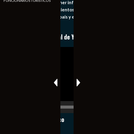
FUNCIONARIOS TURÍSTICOS
principal objetivo mantener informado al publico en
general de los acontecimientos mas recientes e
importantes de nuestro país y el mundo de forma eficaz,
expedita e imparcial.
Conoce nuestro canal de YouTube
Reproductor
de
vídeo
00:00
00:17
Notiexpress de México
Contacto