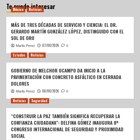
Te puede interesar
México
Noticias
MÁS DE TRES DÉCADAS DE SERVICIO Y CIENCIA: EL DR.
GERARDO MARTÍN GONZÁLEZ LÓPEZ, DISTINGUIDO CON EL
SOL DE ORO
07/08/2026
Marilu Perez
0
Estados
Noticias
GOBIERNO DE MELCHOR OCAMPO DA INICIO A LA
PAVIMENTACIÓN CON CONCRETO ASFÁLTICO EN CERRADA
DOLORES
06/08/2026
Marilu Perez
0
Noticias
Seguridad
“CONSTRUIR LA PAZ TAMBIÉN SIGNIFICA RECUPERAR LA
CONFIANZA CIUDADANA”: DELFINA GÓMEZ INAUGURA 8º
CONGRESO INTERNACIONAL DE SEGURIDAD Y PROXIMIDAD
SOCIAL