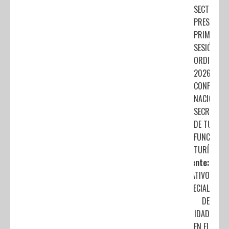
SECTUR
PRESIDE LA
PRIMERA
SESIÓN
ORDINARIA
2026 DE L
CONFERENC
NACIONAL 
SECRETARI
DE TURISM
FUNCIONAR
TURÍSTICO
Siguiente:
OPERATIVO
ESPECIAL
DE
SEGURIDAD
EN EL