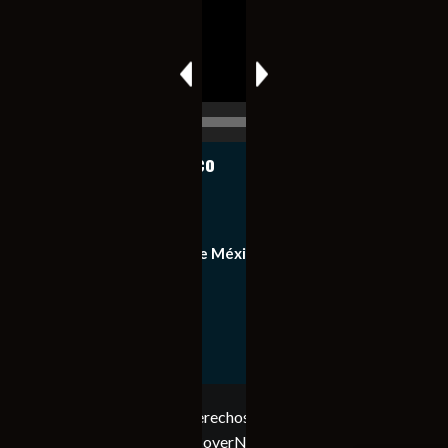
00:00
00:17
Notiexpress de México
Contacto
Equipo de Notiexpress de México
Política de privacidad
Copyright © Todos los derechos reservados. Notiexpress
de México 2023
|
CoverNews
por AF themes.