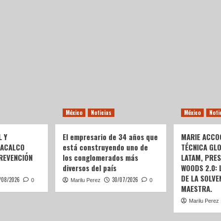
México
Noticias
México
Noti
L Y
El empresario de 34 años que
MARIE ACCOG
OACALCO
está construyendo uno de
TÉCNICA GL
REVENCIÓN
los conglomerados más
LATAM, PRE
diversos del país
WOODS 2.0:
DE LA SOLVEN
/08/2026
30/07/2026
0
Marilu Perez
0
MAESTRA.
Marilu Perez