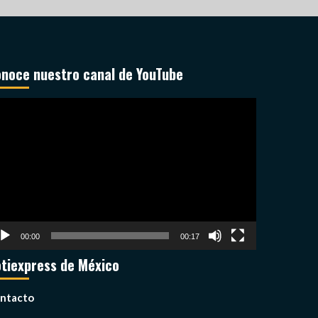
noce nuestro canal de YouTube
productor
deo
00:00
00:17
tiexpress de México
ntacto