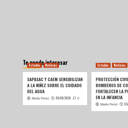
Te puede interesar
Estados
Noticias
Estados
Noticias
SAPASAC Y CAEM SENSIBILIZAN
PROTECCIÓN CIVI
A LA NIÑEZ SOBRE EL CUIDADO
BOMBEROS DE C
DEL AGUA
FORTALECEN LA P
EN LA INFANCIA
05/08/2026
Marilu Perez
0
03
Marilu Perez