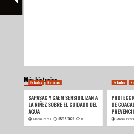
Más historias
Estados
Noticias
Estados
No
SAPASAC Y CAEM SENSIBILIZAN A
PROTECCI
LA NIÑEZ SOBRE EL CUIDADO DEL
DE COACA
AGUA
PREVENCIÓ
05/08/2026
Marilu Perez
0
Marilu Pere