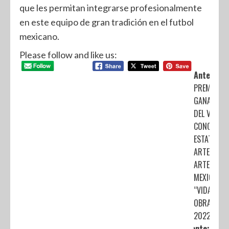
que les permitan integrarse profesionalmente
en este equipo de gran tradición en el futbol
mexicano.
Please follow and like us:
Anterior:
PREMIAN A
GANADORE
DEL VI
CONCURSO
ESTATAL
ARTESANA 
ARTESANO
MEXIQUENS
“VIDA Y
OBRA
2022”
Siguiente: