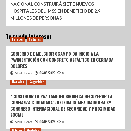
NACIONAL CONSTRUIRÁ SIETE NUEVOS
HOSPITALES DEL IMSS EN BENEFICIO DE 2.9
MILLONES DE PERSONAS
Te puede interesar
Estados
Noticias
GOBIERNO DE MELCHOR OCAMPO DA INICIO A LA
PAVIMENTACIÓN CON CONCRETO ASFÁLTICO EN CERRADA
DOLORES
06/08/2026
Marilu Perez
0
Noticias
Seguridad
“CONSTRUIR LA PAZ TAMBIÉN SIGNIFICA RECUPERAR LA
CONFIANZA CIUDADANA”: DELFINA GÓMEZ INAUGURA 8º
CONGRESO INTERNACIONAL DE SEGURIDAD Y PROXIMIDAD
SOCIAL
06/08/2026
Marilu Perez
0
México
Noticias