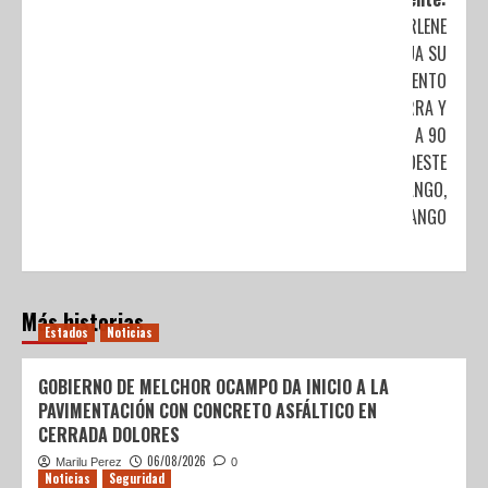
ORLENE
CONTINÚA SU
DESPLAZAMIENTO
SOBRE TIERRA Y
SE UBICA A 90
KM AL SUROESTE
DE DURANGO,
DURANGO
Más historias
Estados
Noticias
GOBIERNO DE MELCHOR OCAMPO DA INICIO A LA
PAVIMENTACIÓN CON CONCRETO ASFÁLTICO EN
CERRADA DOLORES
06/08/2026
Marilu Perez
0
Noticias
Seguridad