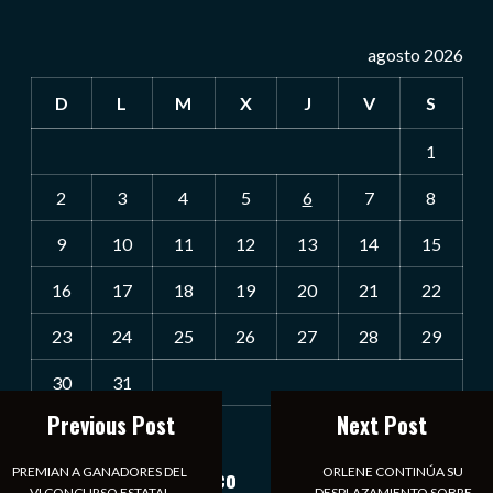
agosto 2026
D
L
M
X
J
V
S
1
2
3
4
5
6
7
8
9
10
11
12
13
14
15
16
17
18
19
20
21
22
23
24
25
26
27
28
29
30
31
Previous Post
Next Post
« Jul
Notiexpress de México
PREMIAN A GANADORES DEL
ORLENE CONTINÚA SU
VI CONCURSO ESTATAL
DESPLAZAMIENTO SOBRE