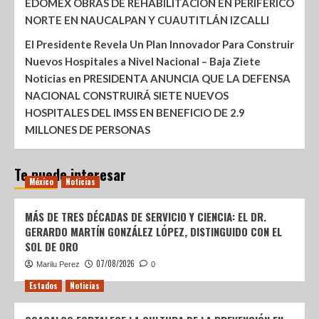
EDOMÉX OBRAS DE REHABILITACIÓN EN PERIFÉRICO
NORTE EN NAUCALPAN Y CUAUTITLÁN IZCALLI
El Presidente Revela Un Plan Innovador Para Construir
Nuevos Hospitales a Nivel Nacional – Baja Ziete
Noticias
en
PRESIDENTA ANUNCIA QUE LA DEFENSA
NACIONAL CONSTRUIRÁ SIETE NUEVOS
HOSPITALES DEL IMSS EN BENEFICIO DE 2.9
MILLONES DE PERSONAS
Te puede interesar
México
Noticias
MÁS DE TRES DÉCADAS DE SERVICIO Y CIENCIA: EL DR.
GERARDO MARTÍN GONZÁLEZ LÓPEZ, DISTINGUIDO CON EL
SOL DE ORO
07/08/2026
Marilu Perez
0
Estados
Noticias