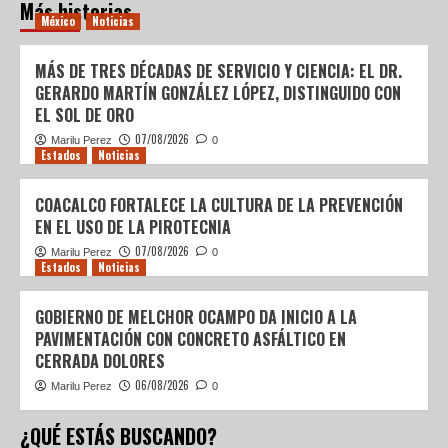
Más historias
México
Noticias
MÁS DE TRES DÉCADAS DE SERVICIO Y CIENCIA: EL DR.
GERARDO MARTÍN GONZÁLEZ LÓPEZ, DISTINGUIDO CON
EL SOL DE ORO
07/08/2026
Marilu Perez
0
Estados
Noticias
COACALCO FORTALECE LA CULTURA DE LA PREVENCIÓN
EN EL USO DE LA PIROTECNIA
07/08/2026
Marilu Perez
0
Estados
Noticias
GOBIERNO DE MELCHOR OCAMPO DA INICIO A LA
PAVIMENTACIÓN CON CONCRETO ASFÁLTICO EN
CERRADA DOLORES
06/08/2026
Marilu Perez
0
¿QUÉ ESTÁS BUSCANDO?