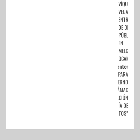
VÍQUEZ
VEGA
ENTREGA
DE OBRAS
PÚBLICAS
EN
MELCHOR
OCAMPO
Siguiente:
PREPARA
GOBIERNO
DE TECÁMAC
CELEBRACIÓN
DEL “DÍA DE
MUERTOS”