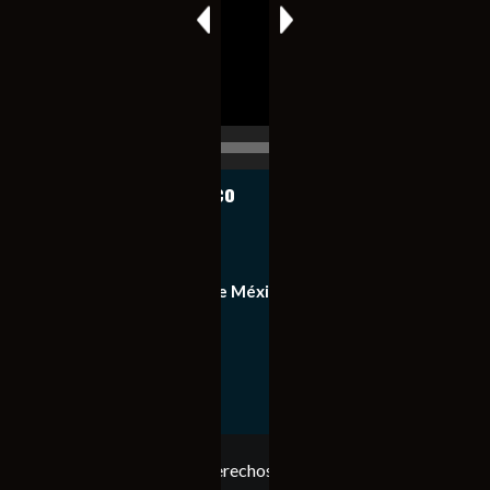
00:00
00:17
Notiexpress de México
Contacto
Equipo de Notiexpress de México
Política de privacidad
Copyright © Todos los derechos reservados. Notiexpress