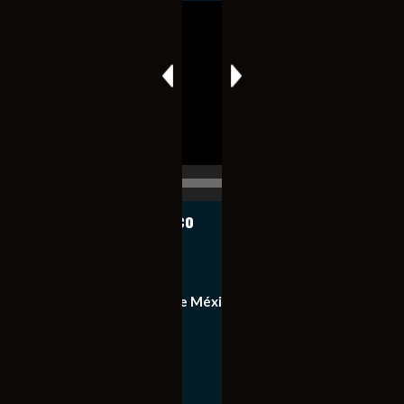
Reproductor
de
vídeo
00:00
00:17
Notiexpress de México
Contacto
Equipo de Notiexpress de México
Política de privacidad