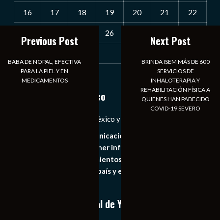
16
17
18
19
20
21
22
23
24
25
26
27
28
29
Previous Post
Next Post
30
31
BABA DE NOPAL, EFECTIVA
BRINDA ISEM MÁS DE 600
PARA LA PIEL Y EN
SERVICIOS DE
« Jul
MEDICAMENTOS
INHALOTERAPIA Y
REHABILITACIÓN FÍSICA A
Notiexpress de México
QUIENES HAN PADECIDO
COVID-19 SEVERO
Las Noticias Diarias de México y el Mundo a Tu Alcance
Somos un medio de comunicación digital que tiene como
principal objetivo mantener informado al publico en
general de los acontecimientos mas recientes e
importantes de nuestro país y el mundo de forma eficaz,
expedita e imparcial.
Conoce nuestro canal de YouTube