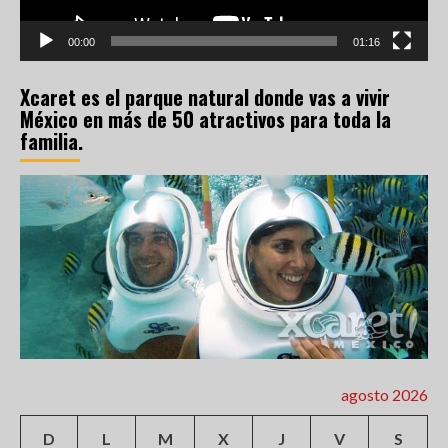
00:00
01:16
Xcaret es el parque natural donde vas a vivir
México en más de 50 atractivos para toda la
familia.
agosto 2026
D
L
M
X
J
V
S