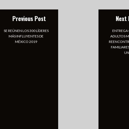
Previous Post
Next 
SE REÚNEN LOS 300 LÍDERES
ENTREGA 
MÁS INFLUYENTES DE
ADULTOS M
MÉXICO 2019
REENCONTR
FAMILIARE
UN