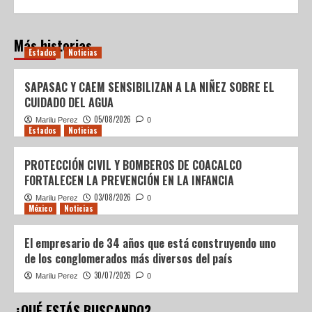
Más historias
Estados
Noticias
SAPASAC Y CAEM SENSIBILIZAN A LA NIÑEZ SOBRE EL
CUIDADO DEL AGUA
05/08/2026
Marilu Perez
0
Estados
Noticias
PROTECCIÓN CIVIL Y BOMBEROS DE COACALCO
FORTALECEN LA PREVENCIÓN EN LA INFANCIA
03/08/2026
Marilu Perez
0
México
Noticias
El empresario de 34 años que está construyendo uno
de los conglomerados más diversos del país
30/07/2026
Marilu Perez
0
¿QUÉ ESTÁS BUSCANDO?