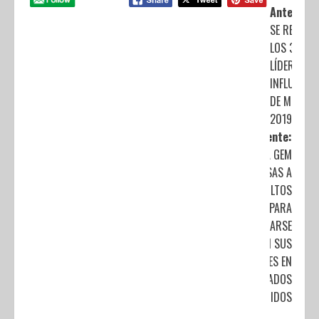
Anterior:
SE REÚNEN
LOS 300
LÍDERES M
INFLUYENT
DE MÉXICO
2019
Siguiente:
ENTREGA GEM
VISAS A
ADULTOS
MAYORES PARA
REENCONTRARSE
CON SUS
FAMILIARES EN
ESTADOS
UNIDOS