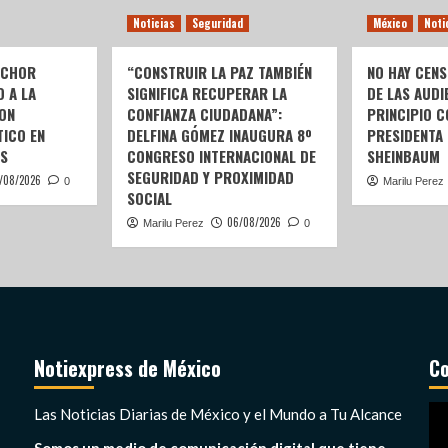
Noticias
Seguridad
México
Noti
LCHOR
“CONSTRUIR LA PAZ TAMBIÉN
NO HAY CENS
O A LA
SIGNIFICA RECUPERAR LA
DE LAS AUDI
ON
CONFIANZA CIUDADANA”:
PRINCIPIO C
ICO EN
DELFINA GÓMEZ INAUGURA 8º
PRESIDENTA
S
CONGRESO INTERNACIONAL DE
SHEINBAUM
SEGURIDAD Y PROXIMIDAD
/08/2026
0
Marilu Perez
SOCIAL
06/08/2026
Marilu Perez
0
Notiexpress de México
Co
Re
Las Noticias Diarias de México y el Mundo a Tu Alcance
de