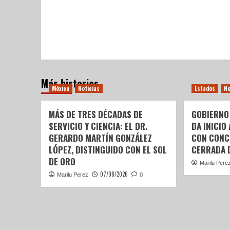
Más historias
México
Noticias
Estados
No
MÁS DE TRES DÉCADAS DE
GOBIERNO
SERVICIO Y CIENCIA: EL DR.
DA INICIO
GERARDO MARTÍN GONZÁLEZ
CON CONC
LÓPEZ, DISTINGUIDO CON EL SOL
CERRADA 
DE ORO
Marilu Pere
07/08/2026
Marilu Perez
0