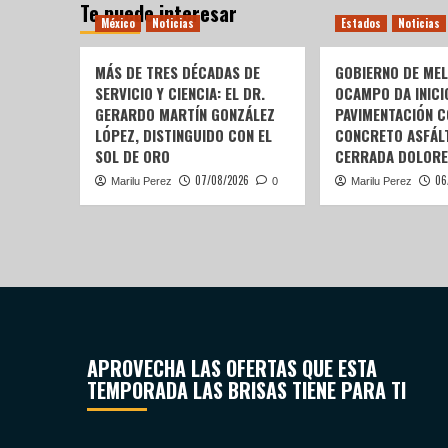
Te puede interesar
México
Noticias
Estados
Noticias
MÁS DE TRES DÉCADAS DE
GOBIERNO DE ME
SERVICIO Y CIENCIA: EL DR.
OCAMPO DA INICI
GERARDO MARTÍN GONZÁLEZ
PAVIMENTACIÓN C
LÓPEZ, DISTINGUIDO CON EL
CONCRETO ASFÁLT
SOL DE ORO
CERRADA DOLORE
07/08/2026
06
Marilu Perez
0
Marilu Perez
APROVECHA LAS OFERTAS QUE ESTA
TEMPORADA LAS BRISAS TIENE PARA TI