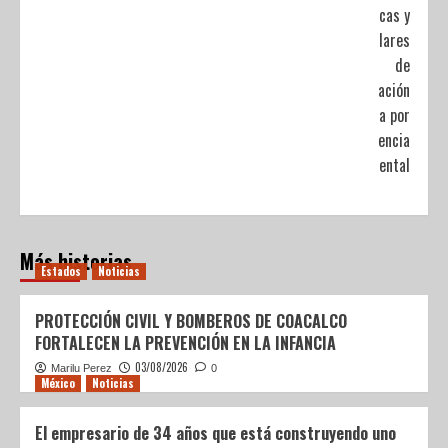
públicas y
particulares
de
Educación
Básica por
contingencia
ambiental
Más historias
Estados
Noticias
PROTECCIÓN CIVIL Y BOMBEROS DE COACALCO
FORTALECEN LA PREVENCIÓN EN LA INFANCIA
03/08/2026
Marilu Perez
0
México
Noticias
El empresario de 34 años que está construyendo uno