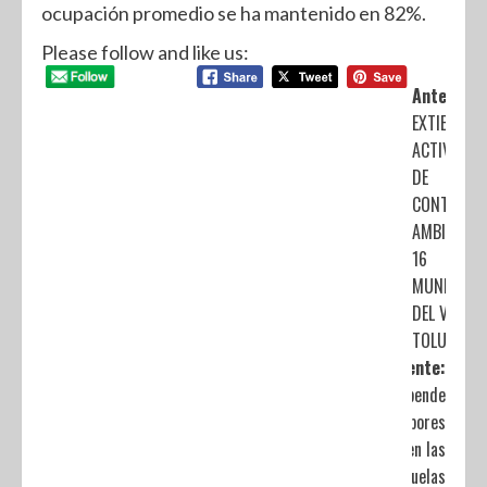
ocupación promedio se ha mantenido en 82%.
Please follow and like us:
Anterior:
EXTIENDE 
ACTIVACIÓ
DE
CONTINGEN
AMBIENTAL
16
MUNICIPIO
DEL VALLE 
TOLUCA
Siguiente:
Suspende
SEP labores
en las
escuelas