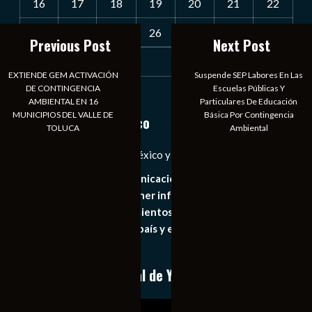
16
17
18
19
20
21
22
23
24
25
26
27
28
29
Previous Post
Next Post
30
31
EXTIENDE GEM ACTIVACIÓN
Suspende SEP Labores En Las
DE CONTINGENCIA
Escuelas Públicas Y
« Jul
AMBIENTAL EN 16
Particulares De Educación
MUNICIPIOS DEL VALLE DE
Básica Por Contingencia
Notiexpress de México
TOLUCA
Ambiental
Las Noticias Diarias de México y el Mundo a Tu Alcance
Somos un medio de comunicación digital que tiene como
principal objetivo mantener informado al publico en
general de los acontecimientos mas recientes e
importantes de nuestro país y el mundo de forma eficaz,
expedita e imparcial.
Conoce nuestro canal de YouTube
Reproductor