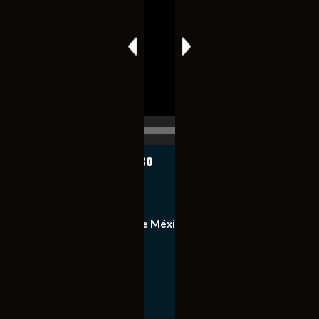
de
vídeo
00:00
00:17
Notiexpress de México
Contacto
Equipo de Notiexpress de México
Política de privacidad