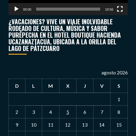
00:00
10:56
¿VACACIONES? VIVE UN VIAJE INOLVIDABLE
RODEADO DE CULTURA, MÚSICA Y SABOR
PURÉPECHA EN EL HOTEL BOUTIQUE HACIENDA
UCAZANAZTACUA, UBICADA A LA ORILLA DEL
LAGO DE PÁTZCUARO
agosto 2026
D
L
M
X
J
V
S
1
2
3
4
5
6
7
8
9
10
11
12
13
14
15