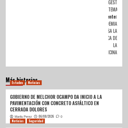
GESTIÓN E
TEMASCAL
Siguiente:
PANDEMIA
IMPULSA LA
PRÁCTICA DE
LA
TELEMEDICINA
Más historias
Estados
Noticias
GOBIERNO DE MELCHOR OCAMPO DA INICIO A LA
PAVIMENTACIÓN CON CONCRETO ASFÁLTICO EN
CERRADA DOLORES
06/08/2026
Marilu Perez
0
Noticias
Seguridad