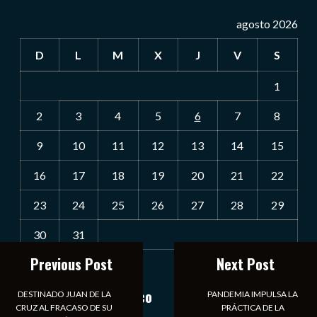
agosto 2026
D
L
M
X
J
V
S
1
2
3
4
5
6
7
8
9
10
11
12
13
14
15
16
17
18
19
20
21
22
23
24
25
26
27
28
29
30
31
Previous Post
Next Post
« Jul
Notiexpress de México
DESTINADO JUAN DE LA
PANDEMIA IMPULSA LA
CRUZ AL FRACASO DE SU
PRÁCTICA DE LA