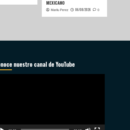
MEXICANO
06/08/2026
Marilu Perez
0
noce nuestro canal de YouTube
productor
deo