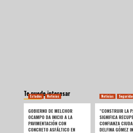
Te puede interesar
Estados
Noticias
Noticias
Segurida
GOBIERNO DE MELCHOR
“CONSTRUIR LA P
OCAMPO DA INICIO A LA
SIGNIFICA RECUP
PAVIMENTACIÓN CON
CONFIANZA CIUDA
CONCRETO ASFÁLTICO EN
DELFINA GÓMEZ I