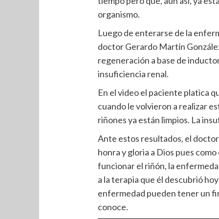
tiempo pero que, aun así, ya es
organismo.
Luego de enterarse de la enferme
doctor Gerardo Martín González
regeneración a base de inductore
insuficiencia renal.
En el video el paciente platica qu
cuando le volvieron a realizar e
riñones ya están limpios. La insu
Ante estos resultados, el doctor 
honra y gloria a Dios pues como 
funcionar el riñón, la enfermeda
a la terapia que él descubrió hoy
enfermedad pueden tener un fi
conoce.