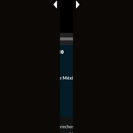
00:00
00:17
Notiexpress de México
Contacto
Equipo de Notiexpress de México
Política de privacidad
Copyright © Todos los derechos reservados. Notiexpress