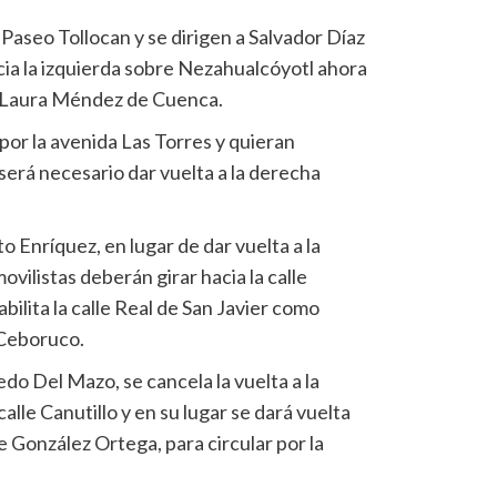
Paseo Tollocan y se dirigen a Salvador Díaz
cia la izquierda sobre Nezahualcóyotl ahora
le Laura Méndez de Cuenca.
 por la avenida Las Torres y quieran
será necesario dar vuelta a la derecha
o Enríquez, en lugar de dar vuelta a la
vilistas deberán girar hacia la calle
bilita la calle Real de San Javier como
 Ceboruco.
edo Del Mazo, se cancela la vuelta a la
calle Canutillo y en su lugar se dará vuelta
le González Ortega, para circular por la