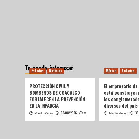
Te puede interesar
Estados
Noticias
México
Noticias
PROTECCIÓN CIVIL Y
El empresario de
BOMBEROS DE COACALCO
está construyen
FORTALECEN LA PREVENCIÓN
los conglomerad
EN LA INFANCIA
diversos del país
03/08/2026
30
Marilu Perez
0
Marilu Perez