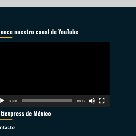
noce nuestro canal de YouTube
productor
deo
00:00
00:17
tiexpress de México
ntacto