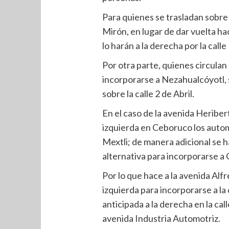
Para quienes se trasladan sobre 
Mirón, en lugar de dar vuelta ha
lo harán a la derecha por la cal
Por otra parte, quienes circulan
incorporarse a Nezahualcóyotl, 
sobre la calle 2 de Abril.
En el caso de la avenida Heribert
izquierda en Ceboruco los automo
Mextli; de manera adicional se ha
alternativa para incorporarse a
Por lo que hace a la avenida Alfr
izquierda para incorporarse a la 
anticipada a la derecha en la cal
avenida Industria Automotriz.