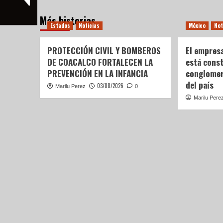
Más historias
Estados
Noticias
México
Not
PROTECCIÓN CIVIL Y BOMBEROS
El empres
DE COACALCO FORTALECEN LA
está cons
PREVENCIÓN EN LA INFANCIA
conglomer
del país
03/08/2026
Marilu Perez
0
Marilu Pere