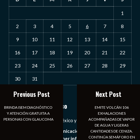
1
2
3
4
5
6
7
8
9
10
11
12
13
14
15
16
17
18
19
20
21
22
23
24
25
26
27
28
29
30
31
Previous Post
Next Post
« Jul
Notiexpress de México
BRINDA ISEM DIAGNÓSTICO
EMITE VOLCÁN 106
Y ATENCIÓN GRATUITA A
EXHALACIONES
PERSONAS CON GLAUCOMA
ACOMPAÑADAS DE VAPOR
Las Noticias Diarias de México y el Mundo a Tu Alcance
DE AGUA Y LIGERAS
Somos un medio de comunicación digital que tiene como
CANTIDADES DE CENIZA.
CONTINÚA SEMÁFORO EN
principal objetivo mantener informado al publico en