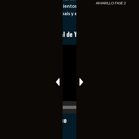
AMARILLO FASE 2
general de los acontecimientos mas recientes e
importantes de nuestro país y el mundo de forma eficaz,
expedita e imparcial.
Conoce nuestro canal de YouTube
Reproductor
de
vídeo
00:00
00:17
Notiexpress de México
Contacto