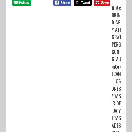
Anterior:
BRINDA IS
DIAGNÓST
Y ATENCIÓ
GRATUITA 
PERSONAS
CON
GLAUCOMA
Siguiente:
EMITE VOLCÁN
106
EXHALACIONES
ACOMPAÑADAS
DE VAPOR DE
AGUA Y
LIGERAS
CANTIDADES