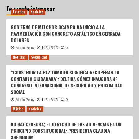
Te puede interesar
Estados
Noticias
GOBIERNO DE MELCHOR OCAMPO DA INICIO A LA
PAVIMENTACIÓN CON CONCRETO ASFÁLTICO EN CERRADA
DOLORES
06/08/2026
Marilu Perez
0
Noticias
Seguridad
“CONSTRUIR LA PAZ TAMBIÉN SIGNIFICA RECUPERAR LA
CONFIANZA CIUDADANA”: DELFINA GÓMEZ INAUGURA 8º
CONGRESO INTERNACIONAL DE SEGURIDAD Y PROXIMIDAD
SOCIAL
06/08/2026
Marilu Perez
0
México
Noticias
NO HAY CENSURA; EL DERECHO DE LAS AUDIENCIAS ES UN
PRINCIPIO CONSTITUCIONAL: PRESIDENTA CLAUDIA
SHEINBAUM