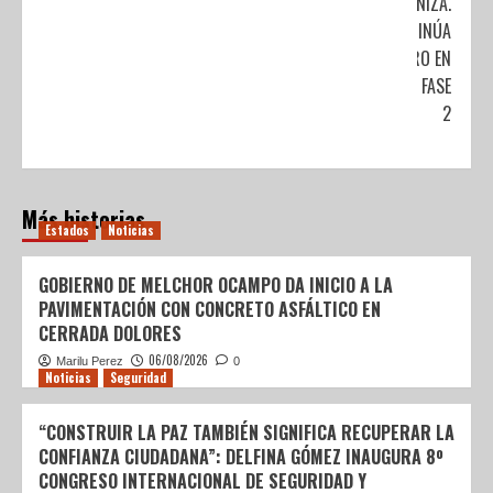
DE CENIZA.
CONTINÚA
SEMÁFORO EN
AMARILLO FASE
2
Más historias
Estados
Noticias
GOBIERNO DE MELCHOR OCAMPO DA INICIO A LA
PAVIMENTACIÓN CON CONCRETO ASFÁLTICO EN
CERRADA DOLORES
06/08/2026
Marilu Perez
0
Noticias
Seguridad
“CONSTRUIR LA PAZ TAMBIÉN SIGNIFICA RECUPERAR LA
CONFIANZA CIUDADANA”: DELFINA GÓMEZ INAUGURA 8º
CONGRESO INTERNACIONAL DE SEGURIDAD Y