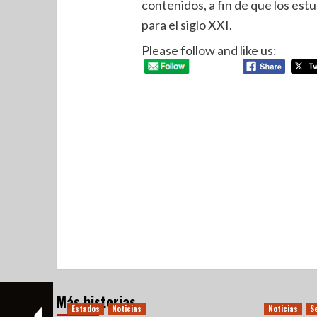
contenidos, a fin de que los es
para el siglo XXI.
Please follow and like us:
Más historias
Estados
Noticias
Noticias
S