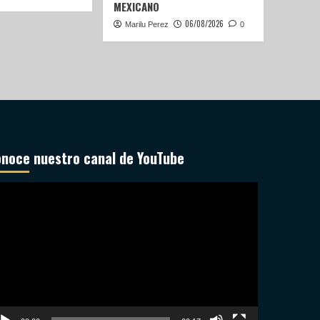
MEXICANO
06/08/2026
Marilu Perez
0
noce nuestro canal de YouTube
productor
deo