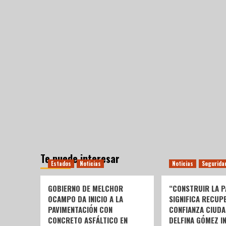
Te puede interesar
Estados
Noticias
Noticias
Segurida
GOBIERNO DE MELCHOR
“CONSTRUIR LA P
OCAMPO DA INICIO A LA
SIGNIFICA RECUP
PAVIMENTACIÓN CON
CONFIANZA CIUDA
CONCRETO ASFÁLTICO EN
DELFINA GÓMEZ I