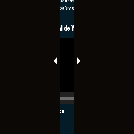
general de los acontecimientos mas recientes e
importantes de nuestro país y el mundo de forma eficaz,
expedita e imparcial.
Conoce nuestro canal de YouTube
Reproductor
de
vídeo
00:00
00:17
Notiexpress de México
Contacto