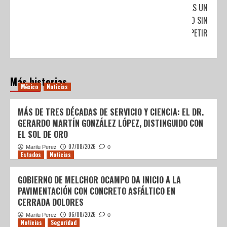
TRAS UN
AÑO SIN
COMPETIR
Más historias
México
Noticias
MÁS DE TRES DÉCADAS DE SERVICIO Y CIENCIA: EL DR.
GERARDO MARTÍN GONZÁLEZ LÓPEZ, DISTINGUIDO CON
EL SOL DE ORO
07/08/2026
Marilu Perez
0
Estados
Noticias
GOBIERNO DE MELCHOR OCAMPO DA INICIO A LA
PAVIMENTACIÓN CON CONCRETO ASFÁLTICO EN
CERRADA DOLORES
06/08/2026
Marilu Perez
0
Noticias
Seguridad