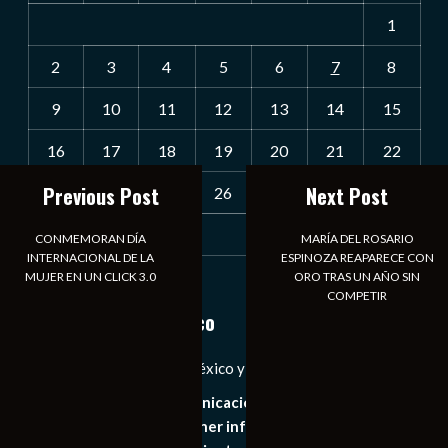
1
2
3
4
5
6
7
8
9
10
11
12
13
14
15
16
17
18
19
20
21
22
Previous Post
Next Post
23
24
25
26
27
28
29
30
31
CONMEMORAN DÍA
MARÍA DEL ROSARIO
INTERNACIONAL DE LA
ESPINOZA REAPARECE CON
MUJER EN UN CLICK 3.0
ORO TRAS UN AÑO SIN
« Jul
COMPETIR
Notiexpress de México
Las Noticias Diarias de México y el Mundo a Tu Alcance
Somos un medio de comunicación digital que tiene como
principal objetivo mantener informado al publico en