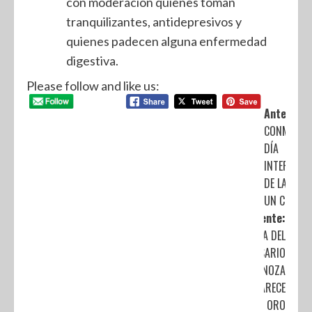
con moderación quienes toman
tranquilizantes, antidepresivos y
quienes padecen alguna enfermedad
digestiva.
Please follow and like us:
Anterior:
CONMEMO
DÍA
INTERNACI
DE LA MUJE
UN CLICK 3
Siguiente:
MARÍA DEL
ROSARIO
ESPINOZA
REAPARECE
CON ORO