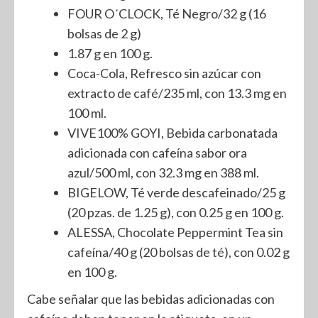
FOUR O´CLOCK, Té Negro/32 g (16
bolsas de 2 g)
1.87 g en 100 g.
Coca-Cola, Refresco sin azúcar con
extracto de café/235 ml, con 13.3 mg en
100 ml.
VIVE100% GOYI, Bebida carbonatada
adicionada con cafeína sabor ora
azul/500 ml, con 32.3 mg en 388 ml.
BIGELOW, Té verde descafeinado/25 g
(20 pzas. de 1.25 g), con 0.25 g en 100 g.
ALESSA, Chocolate Peppermint Tea sin
cafeína/40 g (20 bolsas de té), con 0.02 g
en 100 g.
Cabe señalar que las bebidas adicionadas con