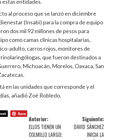
n estas entidades.
cto al proceso que se lanzó en diciembre
 Bienestar (Insabi) para la compra de equipo
ron dos mil 92 millones de pesos para
uipo como camas clínicas hospitalarias,
ico-adulto, carros rojos, monitores de
rrinolaringólogas, que fueron destinados a
 Guerrero, Michoacán, Morelos, Oaxaca, San
 Zacatecas.
stá en las unidades que corresponde y el
 días, añadió Zoé Robledo.
Anterior:
Siguiente:
ELLOS TIENEN UN
DAVID SÁNCHEZ
COLMILLO LARGO;
INICIA LA