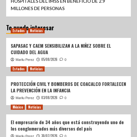
HOSPITALES DEL IMSS EN BENEFICIO DE 2.9
MILLONES DE PERSONAS
Te puede interesar
Estados
Noticias
SAPASAC Y CAEM SENSIBILIZAN A LA NIÑEZ SOBRE EL
CUIDADO DEL AGUA
05/08/2026
Marilu Perez
0
Estados
Noticias
PROTECCIÓN CIVIL Y BOMBEROS DE COACALCO FORTALECEN
LA PREVENCIÓN EN LA INFANCIA
03/08/2026
Marilu Perez
0
México
Noticias
El empresario de 34 años que está construyendo uno de
los conglomerados más diversos del país
30/07/2026
Marilu Perez
0