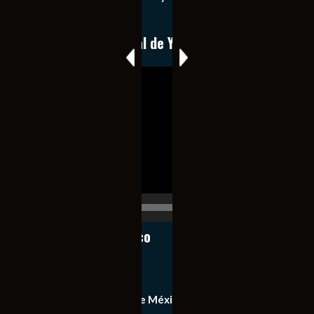
expedita e imparcial.
Conoce nuestro canal de YouTube
Reproductor
de
vídeo
00:00
00:17
Notiexpress de México
Contacto
Equipo de Notiexpress de México