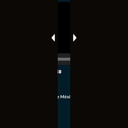
Reproductor
de
vídeo
00:00
00:17
Notiexpress de México
Contacto
Equipo de Notiexpress de México
Política de privacidad