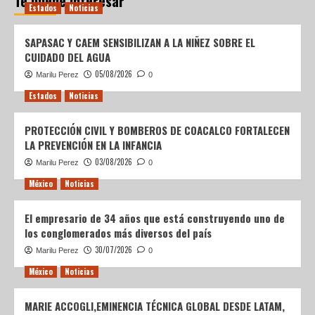
Te puede interesar
Estados
Noticias
SAPASAC Y CAEM SENSIBILIZAN A LA NIÑEZ SOBRE EL
CUIDADO DEL AGUA
05/08/2026
Marilu Perez
0
Estados
Noticias
PROTECCIÓN CIVIL Y BOMBEROS DE COACALCO FORTALECEN
LA PREVENCIÓN EN LA INFANCIA
03/08/2026
Marilu Perez
0
México
Noticias
El empresario de 34 años que está construyendo uno de
los conglomerados más diversos del país
30/07/2026
Marilu Perez
0
México
Noticias
MARIE ACCOGLI,EMINENCIA TÉCNICA GLOBAL DESDE LATAM,