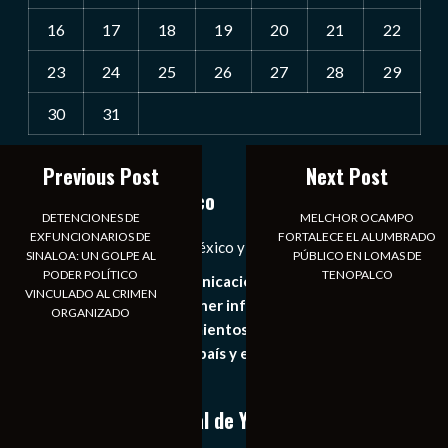
16
17
18
19
20
21
22
23
24
25
26
27
28
29
30
31
« Jul
Previous Post
Next Post
Notiexpress de México
DETENCIONES DE
MELCHOR OCAMPO
EXFUNCIONARIOS DE
FORTALECE EL ALUMBRADO
Las Noticias Diarias de México y el Mundo a Tu Alcance
SINALOA: UN GOLPE AL
PÚBLICO EN LOMAS DE
PODER POLÍTICO
TENOPALCO
Somos un medio de comunicación digital que tiene como
VINCULADO AL CRIMEN
principal objetivo mantener informado al publico en
ORGANIZADO
general de los acontecimientos mas recientes e
importantes de nuestro país y el mundo de forma eficaz,
expedita e imparcial.
Conoce nuestro canal de YouTube