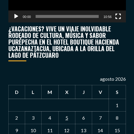
00:00
10:56
¿VACACIONES? VIVE UN VIAJE INOLVIDABLE
RODEADO DE CULTURA, MÚSICA Y SABOR
PURÉPECHA EN EL HOTEL BOUTIQUE HACIENDA
UCAZANAZTACUA, UBICADA A LA ORILLA DEL
LAGO DE PÁTZCUARO
agosto 2026
D
L
M
X
J
V
S
1
2
3
4
5
6
7
8
9
10
11
12
13
14
15