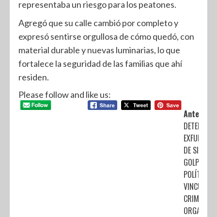
representaba un riesgo para los peatones.
Agregó que su calle cambió por completo y
expresó sentirse orgullosa de cómo quedó, con
material durable y nuevas luminarias, lo que
fortalece la seguridad de las familias que ahí
residen.
Please follow and like us:
Anterior:
DETENCION
EXFUNCION
DE SINALOA
GOLPE AL 
POLÍTICO
VINCULADO
CRIMEN
ORGANIZA