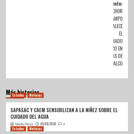
Siguiente:
MELCHOR
OCAMPO
FORTALECE
EL
ALUMBRADO
PÚBLICO EN
LOMAS DE
TENOPALCO
Más historias
Estados
Noticias
SAPASAC Y CAEM SENSIBILIZAN A LA NIÑEZ SOBRE EL
CUIDADO DEL AGUA
05/08/2026
Marilu Perez
0
Estados
Noticias