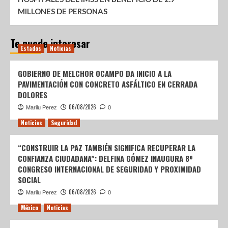
MILLONES DE PERSONAS
Te puede interesar
Estados
Noticias
GOBIERNO DE MELCHOR OCAMPO DA INICIO A LA
PAVIMENTACIÓN CON CONCRETO ASFÁLTICO EN CERRADA
DOLORES
06/08/2026
Marilu Perez
0
Noticias
Seguridad
“CONSTRUIR LA PAZ TAMBIÉN SIGNIFICA RECUPERAR LA
CONFIANZA CIUDADANA”: DELFINA GÓMEZ INAUGURA 8º
CONGRESO INTERNACIONAL DE SEGURIDAD Y PROXIMIDAD
SOCIAL
06/08/2026
Marilu Perez
0
México
Noticias