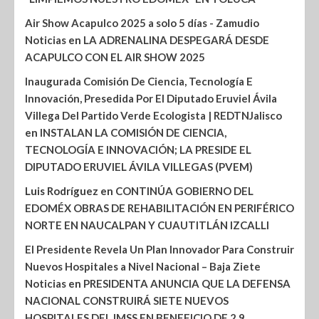
Air Show Acapulco 2025 a solo 5 días - Zamudio
Noticias
en
LA ADRENALINA DESPEGARÁ DESDE
ACAPULCO CON EL AIR SHOW 2025
Inaugurada Comisión De Ciencia, Tecnología E
Innovación, Presedida Por El Diputado Eruviel Ávila
Villega Del Partido Verde Ecologista | REDTNJalisco
en
INSTALAN LA COMISIÓN DE CIENCIA,
TECNOLOGÍA E INNOVACIÓN; LA PRESIDE EL
DIPUTADO ERUVIEL ÁVILA VILLEGAS (PVEM)
Luis Rodríguez
en
CONTINÚA GOBIERNO DEL
EDOMÉX OBRAS DE REHABILITACIÓN EN PERIFÉRICO
NORTE EN NAUCALPAN Y CUAUTITLÁN IZCALLI
El Presidente Revela Un Plan Innovador Para Construir
Nuevos Hospitales a Nivel Nacional – Baja Ziete
Noticias
en
PRESIDENTA ANUNCIA QUE LA DEFENSA
NACIONAL CONSTRUIRÁ SIETE NUEVOS
HOSPITALES DEL IMSS EN BENEFICIO DE 2.9