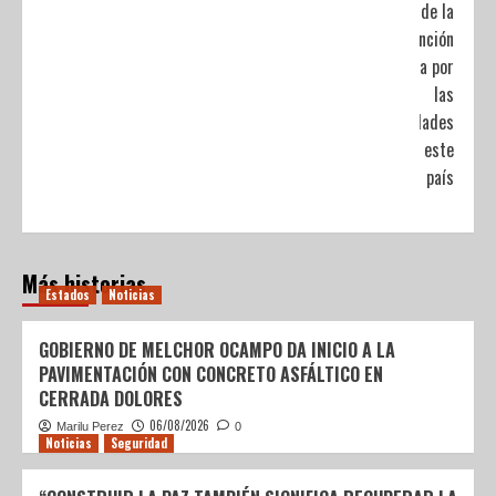
de la
atención
recibida por
las
autoridades
de este
país
Más historias
Estados
Noticias
GOBIERNO DE MELCHOR OCAMPO DA INICIO A LA
PAVIMENTACIÓN CON CONCRETO ASFÁLTICO EN
CERRADA DOLORES
06/08/2026
Marilu Perez
0
Noticias
Seguridad