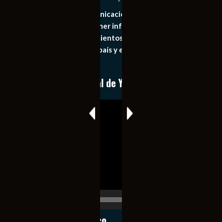
Somos un medio de comunicación digital que tiene como
principal objetivo mantener informado al publico en
general de los acontecimientos mas recientes e
importantes de nuestro país y el mundo de forma eficaz,
expedita e imparcial.
Conoce nuestro canal de YouTube
Reproductor
de
vídeo
00:00
00:17
Notiexpress de México