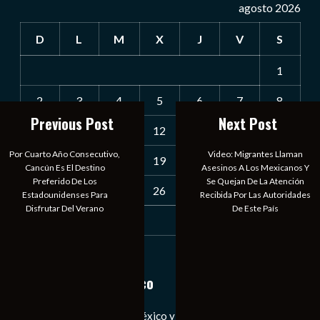
agosto 2026
D
L
M
X
J
V
S
1
2
3
4
5
6
7
8
Previous Post
Next Post
9
10
11
12
13
14
15
Por Cuarto Año Consecutivo,
Video: Migrantes Llaman
16
17
18
19
20
21
22
Cancún Es El Destino
Asesinos A Los Mexicanos Y
Preferido De Los
Se Quejan De La Atención
23
24
25
26
27
28
29
Estadounidenses Para
Recibida Por Las Autoridades
Disfrutar Del Verano
De Este País
30
31
« Jul
Notiexpress de México
Las Noticias Diarias de México y el Mundo a Tu Alcance