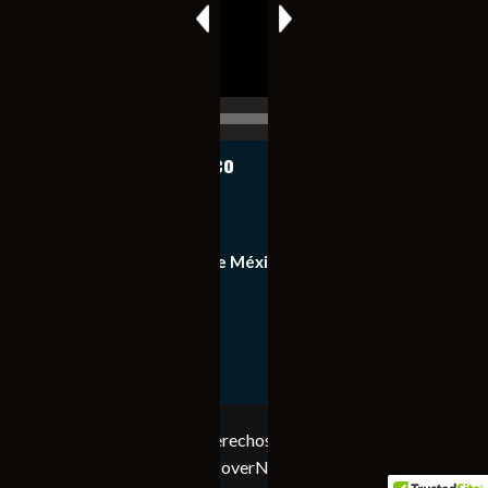
00:00
00:17
Notiexpress de México
Contacto
Equipo de Notiexpress de México
Política de privacidad
Copyright © Todos los derechos reservados. Notiexpress
de México 2023
|
CoverNews
por AF themes.