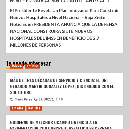
NORTE EN NAUCALPAN Y CUAUTITLÁN IZCALLI
El Presidente Revela Un Plan Innovador Para Construir
Nuevos Hospitales a Nivel Nacional – Baja Ziete
Noticias
en
PRESIDENTA ANUNCIA QUE LA DEFENSA
NACIONAL CONSTRUIRÁ SIETE NUEVOS
HOSPITALES DEL IMSS EN BENEFICIO DE 2.9
MILLONES DE PERSONAS
Te puede interesar
México
Noticias
MÁS DE TRES DÉCADAS DE SERVICIO Y CIENCIA: EL DR.
GERARDO MARTÍN GONZÁLEZ LÓPEZ, DISTINGUIDO CON EL
SOL DE ORO
07/08/2026
Marilu Perez
0
Estados
Noticias
GOBIERNO DE MELCHOR OCAMPO DA INICIO A LA
PAVIMENTACIÓN CON CONCRETO ASFÁLTICO EN CERRADA