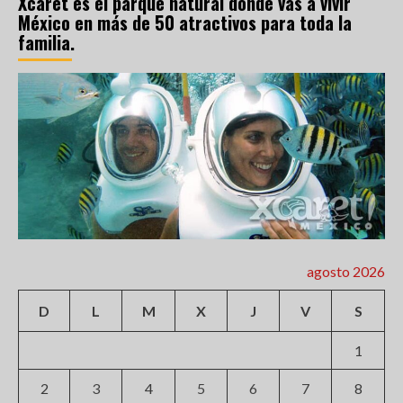
Xcaret es el parque natural donde vas a vivir
México en más de 50 atractivos para toda la
familia.
agosto 2026
D
L
M
X
J
V
S
1
2
3
4
5
6
7
8