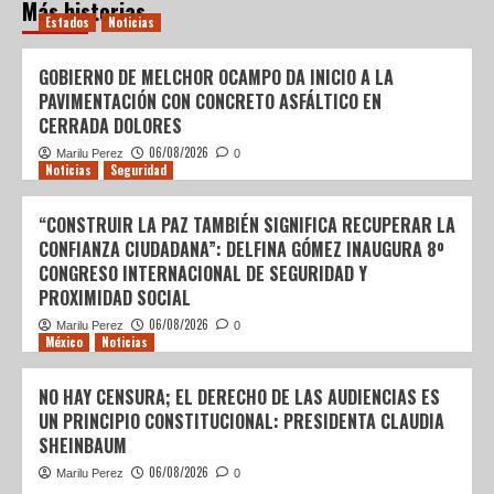
Más historias
Estados
Noticias
GOBIERNO DE MELCHOR OCAMPO DA INICIO A LA
PAVIMENTACIÓN CON CONCRETO ASFÁLTICO EN
CERRADA DOLORES
06/08/2026
Marilu Perez
0
Noticias
Seguridad
“CONSTRUIR LA PAZ TAMBIÉN SIGNIFICA RECUPERAR LA
CONFIANZA CIUDADANA”: DELFINA GÓMEZ INAUGURA 8º
CONGRESO INTERNACIONAL DE SEGURIDAD Y
PROXIMIDAD SOCIAL
06/08/2026
Marilu Perez
0
México
Noticias
NO HAY CENSURA; EL DERECHO DE LAS AUDIENCIAS ES
UN PRINCIPIO CONSTITUCIONAL: PRESIDENTA CLAUDIA
SHEINBAUM
06/08/2026
Marilu Perez
0