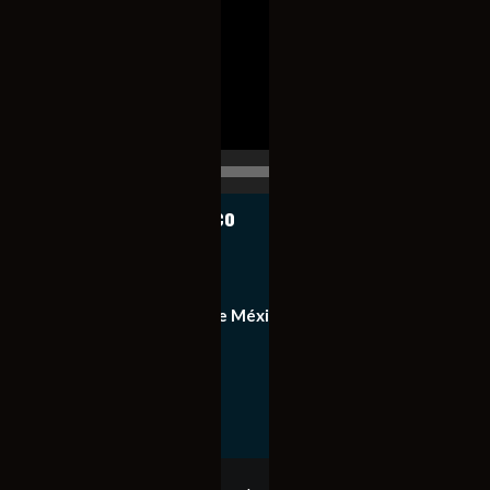
vídeo
00:00
00:17
Notiexpress de México
Contacto
Equipo de Notiexpress de México
Política de privacidad