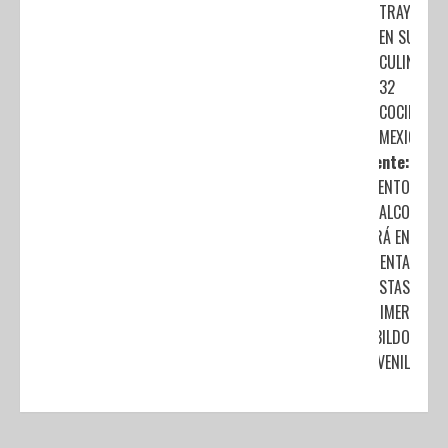
TRAYECTOR
EN SU LAB
CULINARIA
32
COCINERAS
MEXICANA
Siguiente:
AYUNTAMIENTO
DE COACALCO
TOMARÁ EN
CUENTA
PROPUESTAS
DEL PRIMER
CABILDO
JUVENIL