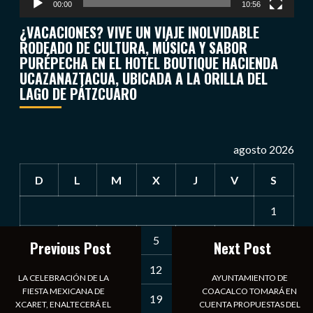
00:00
10:56
¿VACACIONES? VIVE UN VIAJE INOLVIDABLE
RODEADO DE CULTURA, MÚSICA Y SABOR
PURÉPECHA EN EL HOTEL BOUTIQUE HACIENDA
UCAZANAZTACUA, UBICADA A LA ORILLA DEL
LAGO DE PÁTZCUARO
agosto 2026
D
L
M
X
J
V
S
1
2
3
4
5
6
7
8
Previous Post
Next Post
9
10
11
12
13
14
15
LA CELEBRACIÓN DE LA
AYUNTAMIENTO DE
FIESTA MEXICANA DE
COACALCO TOMARÁ EN
16
17
18
19
20
21
22
XCARET, ENALTECERÁ EL
CUENTA PROPUESTAS DEL