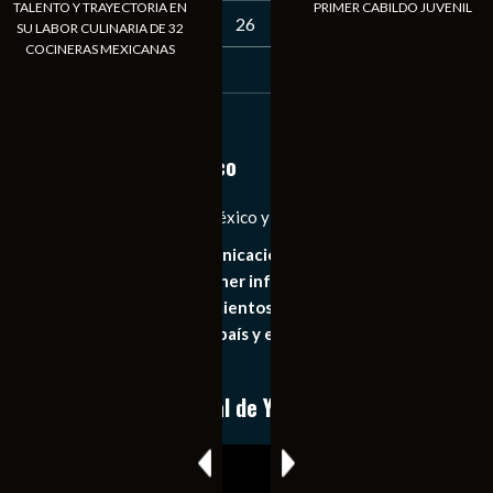
TALENTO Y TRAYECTORIA EN
PRIMER CABILDO JUVENIL
23
24
25
26
27
28
29
SU LABOR CULINARIA DE 32
COCINERAS MEXICANAS
30
31
« Jul
Notiexpress de México
Las Noticias Diarias de México y el Mundo a Tu Alcance
Somos un medio de comunicación digital que tiene como
principal objetivo mantener informado al publico en
general de los acontecimientos mas recientes e
importantes de nuestro país y el mundo de forma eficaz,
expedita e imparcial.
Conoce nuestro canal de YouTube
Reproductor
de