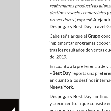
reafirmamos productivas alianz
destinos y socios comerciales y
proveedores”,
expresó
Alejandr
Despegar y Best Day Travel G
Cabe señalar que el
Grupo
concr
implementar programas cooperati
tras los resultados de ventas qu
del 2019.
En cuanto a la preferencia de via
– Best Day
reporta una preferen
en cuanto a los destinos intern
Nueva York.
Despegar y Best Day
continúan
y crecimiento, la que consiste e
en garantizar a sus clientes la e