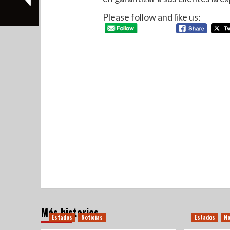
Please follow and like us:
Más historias
Estados
Noticias
Estados
No