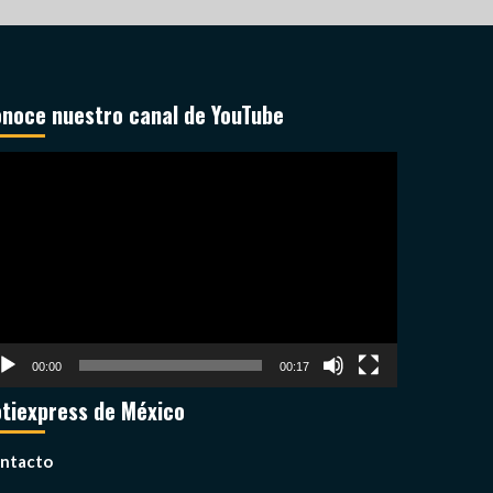
noce nuestro canal de YouTube
productor
deo
00:00
00:17
tiexpress de México
ntacto