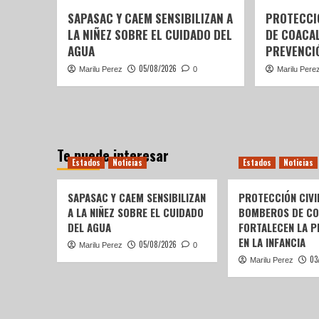
SAPASAC Y CAEM SENSIBILIZAN A
PROTECCI
LA NIÑEZ SOBRE EL CUIDADO DEL
DE COACA
AGUA
PREVENCIÓ
05/08/2026
Marilu Perez
0
Marilu Pere
Te puede interesar
Estados
Noticias
Estados
Noticias
SAPASAC Y CAEM SENSIBILIZAN
PROTECCIÓN CIVI
A LA NIÑEZ SOBRE EL CUIDADO
BOMBEROS DE C
DEL AGUA
FORTALECEN LA P
EN LA INFANCIA
05/08/2026
Marilu Perez
0
03
Marilu Perez