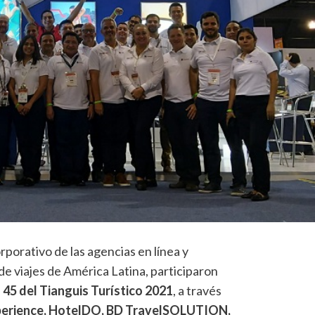
orporativo de las agencias en línea y
 de viajes de América Latina, participaron
n
45 del
Tianguis Turístico 2021
, a través
perience, HotelDO, BD TravelSOLUTION,