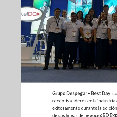
Grupo Despegar – Best Day
, c
receptiva lideres en la industria
exitosamente durante la edició
de sus líneas de negocio
: BD Ex