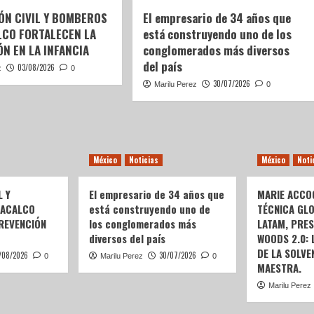
ÓN CIVIL Y BOMBEROS
El empresario de 34 años que
LCO FORTALECEN LA
está construyendo uno de los
N EN LA INFANCIA
conglomerados más diversos
del país
03/08/2026
z
0
30/07/2026
Marilu Perez
0
México
Noticias
México
Noti
L Y
El empresario de 34 años que
MARIE ACCOG
OACALCO
está construyendo uno de
TÉCNICA GL
REVENCIÓN
los conglomerados más
LATAM, PRE
diversos del país
WOODS 2.0:
DE LA SOLVEN
/08/2026
30/07/2026
0
Marilu Perez
0
MAESTRA.
Marilu Perez