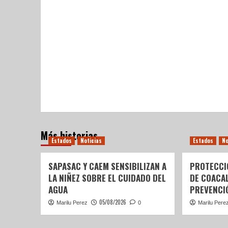
Más historias
Estados
Noticias
Estados
No
SAPASAC Y CAEM SENSIBILIZAN A
PROTECCI
LA NIÑEZ SOBRE EL CUIDADO DEL
DE COACA
AGUA
PREVENCIÓ
05/08/2026
Marilu Perez
0
Marilu Pere