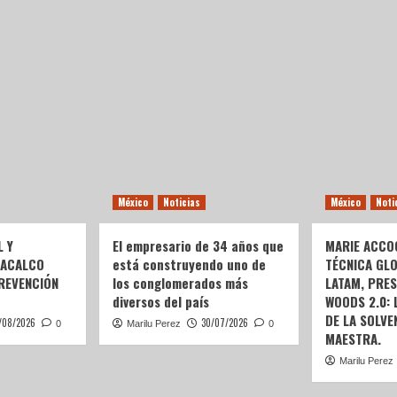
México
Noticias
México
Noti
L Y
El empresario de 34 años que
MARIE ACCOG
OACALCO
está construyendo uno de
TÉCNICA GL
REVENCIÓN
los conglomerados más
LATAM, PRE
diversos del país
WOODS 2.0:
DE LA SOLVEN
/08/2026
30/07/2026
0
Marilu Perez
0
MAESTRA.
Marilu Perez