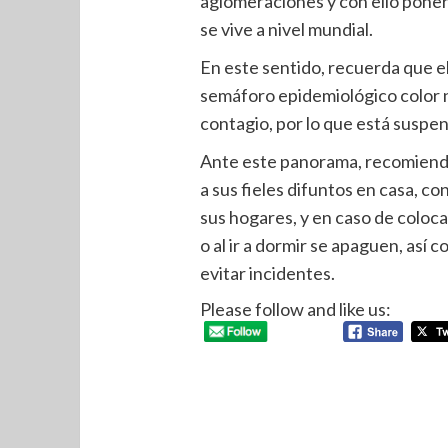
aglomeraciones y con ello poner
se vive a nivel mundial.
En este sentido, recuerda que 
semáforo epidemiológico color n
contagio, por lo que está suspen
Ante este panorama, recomienda
a sus fieles difuntos en casa, co
sus hogares, y en caso de colocar
o al ir a dormir se apaguen, así
evitar incidentes.
Please follow and like us: