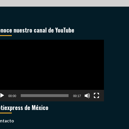
noce nuestro canal de YouTube
productor
deo
00:00
00:17
tiexpress de México
ntacto