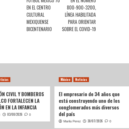
FUTBOL MÉXICO 70
EN EL NÚMERO
EN EL CENTRO
800-900-3200,
CULTURAL
LÍNEA HABILITADA
MEXIQUENSE
PARA ORIENTAR
BICENTENARIO
SOBRE EL COVID-19
ticias
México
Noticias
ÓN CIVIL Y BOMBEROS
El empresario de 34 años que
LCO FORTALECEN LA
está construyendo uno de los
N EN LA INFANCIA
conglomerados más diversos
del país
03/08/2026
z
0
30/07/2026
Marilu Perez
0