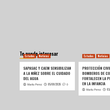
Te puede interesar
Estados
Noticias
Estados
Noticias
SAPASAC Y CAEM SENSIBILIZAN
PROTECCIÓN CIVI
A LA NIÑEZ SOBRE EL CUIDADO
BOMBEROS DE C
DEL AGUA
FORTALECEN LA P
EN LA INFANCIA
05/08/2026
Marilu Perez
0
03
Marilu Perez