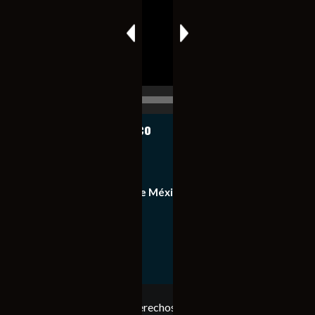
vídeo
00:00
00:17
Notiexpress de México
Contacto
Equipo de Notiexpress de México
Política de privacidad
Copyright © Todos los derechos reservados. Notiexpress