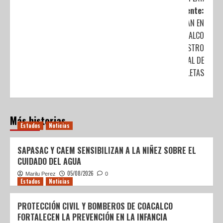
Siguiente:
INICIAN EN
COACALCO
REGISTRO
MUNICIPAL DE
MOTOCICLETAS
Más historias
Estados
Noticias
SAPASAC Y CAEM SENSIBILIZAN A LA NIÑEZ SOBRE EL
CUIDADO DEL AGUA
05/08/2026
Marilu Perez
0
Estados
Noticias
PROTECCIÓN CIVIL Y BOMBEROS DE COACALCO
FORTALECEN LA PREVENCIÓN EN LA INFANCIA