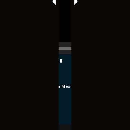
de
vídeo
00:00
00:17
Notiexpress de México
Contacto
Equipo de Notiexpress de México
Política de privacidad