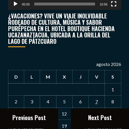
00:00
10:56
¿VACACIONES? VIVE UN VIAJE INOLVIDABLE
RODEADO DE CULTURA, MÚSICA Y SABOR
PURÉPECHA EN EL HOTEL BOUTIQUE HACIENDA
UCAZANAZTACUA, UBICADA A LA ORILLA DEL
LAGO DE PÁTZCUARO
agosto 2026
D
L
M
X
J
V
S
1
2
3
4
5
6
7
8
9
10
11
12
13
14
15
Previous Post
Next Post
16
17
18
19
20
21
22