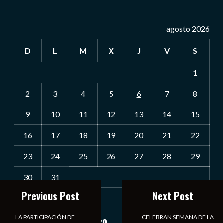
agosto 2026
D
L
M
X
J
V
S
1
2
3
4
5
6
7
8
9
10
11
12
13
14
15
16
17
18
19
20
21
22
23
24
25
26
27
28
29
30
31
Previous Post
Next Post
« Jul
LA PARTICIPACIÓN DE
CELEBRAN SEMANA DE LA
Notiexpress de México