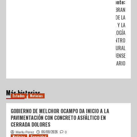
Siguiente:
CELEBRAN
SEMANA DE LA
CIENCIA Y LA
TECNOLOGÍA
EN EL CENTRO
CULTURAL
MEXIQUENSE
BICENTENARIO
Más historias
Estados
Noticias
GOBIERNO DE MELCHOR OCAMPO DA INICIO A LA
PAVIMENTACIÓN CON CONCRETO ASFÁLTICO EN
CERRADA DOLORES
06/08/2026
Marilu Perez
0
Noticias
Seguridad