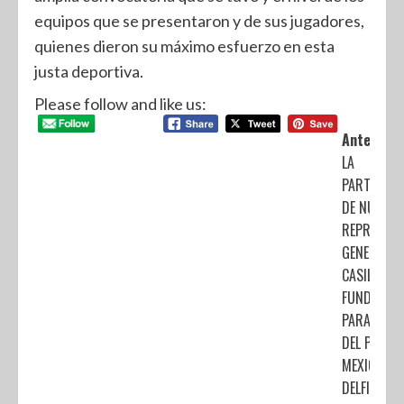
equipos que se presentaron y de sus jugadores,
quienes dieron su máximo esfuerzo en esta
justa deportiva.
Please follow and like us:
Anterior:
LA
PARTICIPA
DE NUEST
REPRESENT
GENERALES
CASILLA FU
FUNDAMEN
PARA EL T
DEL PUEBL
MEXIQUENS
DELFINA G