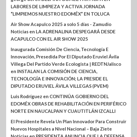
LABORES DE LIMPIEZA Y ACTIVA JORNADA
“LIMPIEMOS NUESTRO EDOMÉX” EN TOLUCA
Air Show Acapulco 2025 a solo 5 días - Zamudio
Noticias
en
LA ADRENALINA DESPEGARÁ DESDE
ACAPULCO CON EL AIR SHOW 2025
Inaugurada Comisión De Ciencia, Tecnología E
Innovación, Presedida Por El Diputado Eruviel Ávila
Villega Del Partido Verde Ecologista | REDTNJalisco
en
INSTALAN LA COMISIÓN DE CIENCIA,
TECNOLOGÍA E INNOVACIÓN; LA PRESIDE EL
DIPUTADO ERUVIEL ÁVILA VILLEGAS (PVEM)
Luis Rodríguez
en
CONTINÚA GOBIERNO DEL
EDOMÉX OBRAS DE REHABILITACIÓN EN PERIFÉRICO
NORTE EN NAUCALPAN Y CUAUTITLÁN IZCALLI
El Presidente Revela Un Plan Innovador Para Construir
Nuevos Hospitales a Nivel Nacional – Baja Ziete
Noticias
en
PRESIDENTA ANUNCIA QUE LA DEFENSA