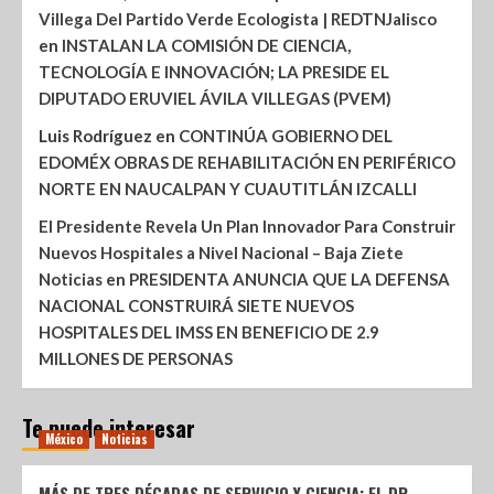
Villega Del Partido Verde Ecologista | REDTNJalisco
en
INSTALAN LA COMISIÓN DE CIENCIA,
TECNOLOGÍA E INNOVACIÓN; LA PRESIDE EL
DIPUTADO ERUVIEL ÁVILA VILLEGAS (PVEM)
Luis Rodríguez
en
CONTINÚA GOBIERNO DEL
EDOMÉX OBRAS DE REHABILITACIÓN EN PERIFÉRICO
NORTE EN NAUCALPAN Y CUAUTITLÁN IZCALLI
El Presidente Revela Un Plan Innovador Para Construir
Nuevos Hospitales a Nivel Nacional – Baja Ziete
Noticias
en
PRESIDENTA ANUNCIA QUE LA DEFENSA
NACIONAL CONSTRUIRÁ SIETE NUEVOS
HOSPITALES DEL IMSS EN BENEFICIO DE 2.9
MILLONES DE PERSONAS
Te puede interesar
México
Noticias
MÁS DE TRES DÉCADAS DE SERVICIO Y CIENCIA: EL DR.