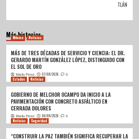
TULTITLÁN
Más historias
México
Noticias
MÁS DE TRES DÉCADAS DE SERVICIO Y CIENCIA: EL DR.
GERARDO MARTÍN GONZÁLEZ LÓPEZ, DISTINGUIDO CON
EL SOL DE ORO
07/08/2026
Marilu Perez
0
Estados
Noticias
GOBIERNO DE MELCHOR OCAMPO DA INICIO A LA
PAVIMENTACIÓN CON CONCRETO ASFÁLTICO EN
CERRADA DOLORES
06/08/2026
Marilu Perez
0
Noticias
Seguridad
“CONSTRUIR LA PAZ TAMBIÉN SIGNIFICA RECUPERAR LA