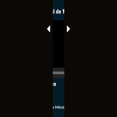
expedita e imparcial.
Conoce nuestro canal de YouTube
Reproductor
de
vídeo
00:00
00:17
Notiexpress de México
Contacto
Equipo de Notiexpress de México