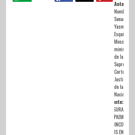
Anterior:
Nombra
Senado a
Yasmín
Esquivel
Mossa,
ministra
de la
Suprema
Corte de
Justicia
de la
Nación
Siguiente:
CLAUSURA
PROPAEM
CINCO
SITIOS EN