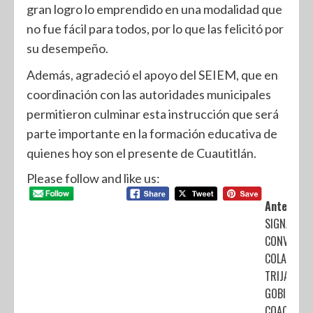
gran logro lo emprendido en una modalidad que
no fue fácil para todos, por lo que las felicitó por
su desempeño.
Además, agradeció el apoyo del SEIEM, que en
coordinación con las autoridades municipales
permitieron culminar esta instrucción que será
parte importante en la formación educativa de
quienes hoy son el presente de Cuautitlán.
Please follow and like us:
Anterior:
SIGNAN
CONVENIO 
COLABORA
TRIJAEM Y
GOBIERNO 
COACALCO