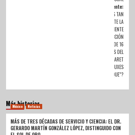
Siguiente:
¿POR QUÉ ES TAN
IMPORTANTE LA
RECIENTE
REINTRODUCCIÓN
DE 16
GUACAMAYAS DEL
PARQUE XCARET
EN “ALUXES
ECOPARQUE”?
Más historias
México
Noticias
MÁS DE TRES DÉCADAS DE SERVICIO Y CIENCIA: EL DR.
GERARDO MARTÍN GONZÁLEZ LÓPEZ, DISTINGUIDO CON
EL SOL DE ORO