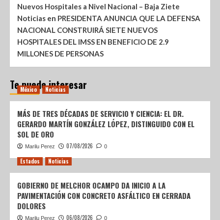
Nuevos Hospitales a Nivel Nacional – Baja Ziete
Noticias
en
PRESIDENTA ANUNCIA QUE LA DEFENSA
NACIONAL CONSTRUIRÁ SIETE NUEVOS
HOSPITALES DEL IMSS EN BENEFICIO DE 2.9
MILLONES DE PERSONAS
Te puede interesar
México
Noticias
MÁS DE TRES DÉCADAS DE SERVICIO Y CIENCIA: EL DR.
GERARDO MARTÍN GONZÁLEZ LÓPEZ, DISTINGUIDO CON EL
SOL DE ORO
07/08/2026
Marilu Perez
0
Estados
Noticias
GOBIERNO DE MELCHOR OCAMPO DA INICIO A LA
PAVIMENTACIÓN CON CONCRETO ASFÁLTICO EN CERRADA
DOLORES
06/08/2026
Marilu Perez
0