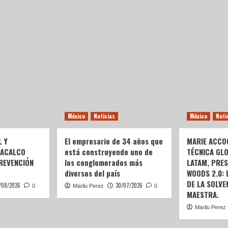
México
Noticias
México
Noti
L Y
El empresario de 34 años que
MARIE ACCOG
OACALCO
está construyendo uno de
TÉCNICA GL
REVENCIÓN
los conglomerados más
LATAM, PRE
diversos del país
WOODS 2.0:
DE LA SOLVEN
/08/2026
30/07/2026
0
Marilu Perez
0
MAESTRA.
Marilu Perez