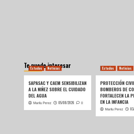
Te puede interesar
Estados
Noticias
Estados
Noticias
SAPASAC Y CAEM SENSIBILIZAN
PROTECCIÓN CIVI
A LA NIÑEZ SOBRE EL CUIDADO
BOMBEROS DE C
DEL AGUA
FORTALECEN LA P
EN LA INFANCIA
05/08/2026
Marilu Perez
0
03
Marilu Perez