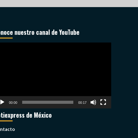
noce nuestro canal de YouTube
productor
deo
00:00
00:17
tiexpress de México
ntacto