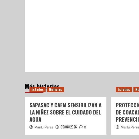
Más historias
Estados
Noticias
Estados
No
SAPASAC Y CAEM SENSIBILIZAN A
PROTECCI
LA NIÑEZ SOBRE EL CUIDADO DEL
DE COACA
AGUA
PREVENCIÓ
05/08/2026
Marilu Perez
0
Marilu Pere