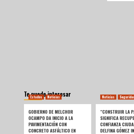
Te puede interesar
Estados
Noticias
Noticias
Segurida
GOBIERNO DE MELCHOR
“CONSTRUIR LA P
OCAMPO DA INICIO A LA
SIGNIFICA RECUP
PAVIMENTACIÓN CON
CONFIANZA CIUDA
CONCRETO ASFÁLTICO EN
DELFINA GÓMEZ I