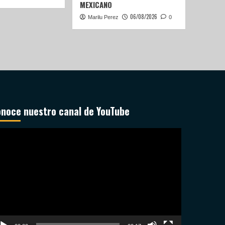
MEXICANO
06/08/2026
Marilu Perez
0
noce nuestro canal de YouTube
productor
deo