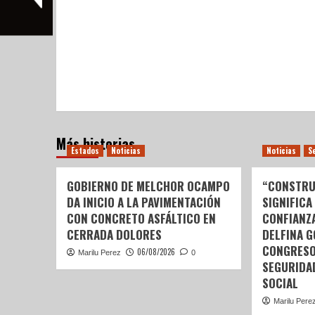
Más historias
Estados
Noticias
Noticias
S
GOBIERNO DE MELCHOR OCAMPO
“CONSTRU
DA INICIO A LA PAVIMENTACIÓN
SIGNIFICA
CON CONCRETO ASFÁLTICO EN
CONFIANZ
CERRADA DOLORES
DELFINA 
CONGRESO
06/08/2026
Marilu Perez
0
SEGURIDA
SOCIAL
Marilu Pere