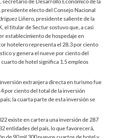
 secretario de Desarrollo Económico de la
presidente electo del Consejo Nacional
dríguez Liñero, presidente saliente de la
el titular de Sectur sostuvo que, a casi
mer establecimiento de hospedaje en
tor hotelero representa el 28.3 por ciento
stico y genera el nueve por ciento del
 cuarto de hotel significa 1.5 empleos
 inversión extranjera directa en turismo fue
4 por ciento del total de la inversión
país; la cuarta parte de esta inversión se
022 existe en cartera una inversión de 287
32 entidades del país, lo que favorecerá,
ón de 90 mil 300 nuevos cuartos de hotel y