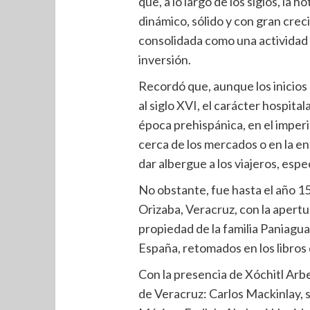
que, a lo largo de los siglos, la 
dinámico, sólido y con gran cre
consolidada como una actividad 
inversión.
Recordó que, aunque los inicios 
al siglo XVI, el carácter hospita
época prehispánica, en el imperi
cerca de los mercados o en la en
dar albergue a los viajeros, esp
No obstante, fue hasta el año 15
Orizaba, Veracruz, con la apertur
propiedad de la familia Paniagua
España, retomados en los libro
Con la presencia de Xóchitl Arb
de Veracruz: Carlos Mackinlay, 