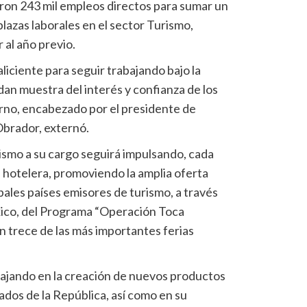
on 243 mil empleos directos para sumar un
plazas laborales en el sector Turismo,
 al año previo.
liciente para seguir trabajando bajo la
an muestra del interés y confianza de los
erno, encabezado por el presidente de
brador, externó.
ismo a su cargo seguirá impulsando, cada
a hotelera, promoviendo la amplia oferta
ipales países emisores de turismo, a través
exico, del Programa “Operación Toca
en trece de las más importantes ferias
ajando en la creación de nuevos productos
tados de la República, así como en su